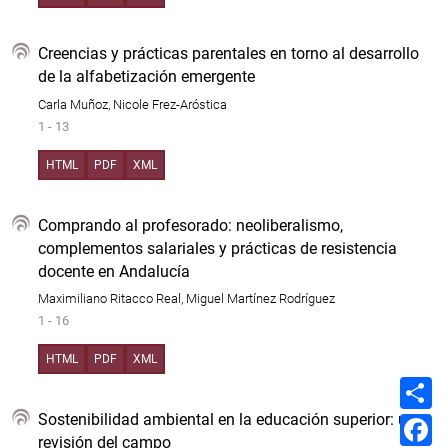
Creencias y prácticas parentales en torno al desarrollo
de la alfabetización emergente
Carla Muñoz, Nicole Frez-Aróstica
1 - 13
HTML
PDF
XML
Comprando al profesorado: neoliberalismo,
complementos salariales y prácticas de resistencia
docente en Andalucía
Maximiliano Ritacco Real, Miguel Martínez Rodríguez
1 - 16
HTML
PDF
XML
C
o
m
Sostenibilidad ambiental en la educación superior: una
F
p
a
revisión del campo