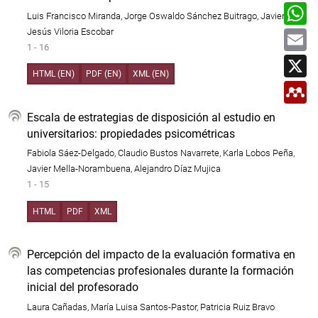
a
c
W
r
e
Luis Francisco Miranda, Jorge Oswaldo Sánchez Buitrago, Javier de
h
t
b
a
E
Jesús Viloria Escobar
i
o
t
m
r
o
1 - 16
s
a
X
k
A
i
p
HTML (EN)
PDF (EN)
XML (EN)
l
M
p
e
n
Escala de estrategias de disposición al estudio en
d
e
universitarios: propiedades psicométricas
l
e
Fabiola Sáez-Delgado, Claudio Bustos Navarrete, Karla Lobos Peña,
y
Javier Mella-Norambuena, Alejandro Díaz Mujica
1 - 15
HTML
PDF
XML
Percepción del impacto de la evaluación formativa en
las competencias profesionales durante la formación
inicial del profesorado
Laura Cañadas, María Luisa Santos-Pastor, Patricia Ruiz Bravo