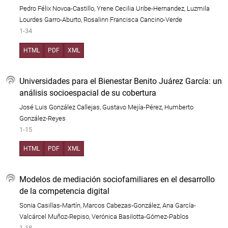
Pedro Félix Novoa-Castillo, Yrene Cecilia Uribe-Hernandez, Luzmila
Lourdes Garro-Aburto, Rosalinn Francisca Cancino-Verde
1-34
HTML
PDF
XML
Universidades para el Bienestar Benito Juárez García: un
análisis socioespacial de su cobertura
José Luis González Callejas, Gustavo Mejía-Pérez, Humberto
González-Reyes
1-15
HTML
PDF
XML
Modelos de mediación sociofamiliares en el desarrollo
de la competencia digital
Sonia Casillas-Martín, Marcos Cabezas-González, Ana García-
Valcárcel Muñoz-Repiso, Verónica Basilotta-Gómez-Pablos
1-18