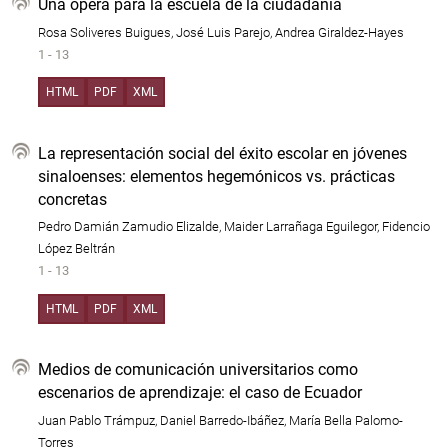
Una ópera para la escuela de la ciudadanía
Rosa Soliveres Buigues, José Luis Parejo, Andrea Giraldez-Hayes
1 - 13
HTML
PDF
XML
La representación social del éxito escolar en jóvenes
sinaloenses: elementos hegemónicos vs. prácticas
concretas
Pedro Damián Zamudio Elizalde, Maider Larrañaga Eguilegor, Fidencio
López Beltrán
1 - 13
HTML
PDF
XML
Medios de comunicación universitarios como
escenarios de aprendizaje: el caso de Ecuador
Juan Pablo Trámpuz, Daniel Barredo-Ibáñez, María Bella Palomo-
Torres