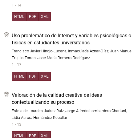
1 - 14
HTML
PDF
XML
Uso problemático de Internet y variables psicológicas o
físicas en estudiantes universitarios
Francisco Javier Hinojo-Lucena, Inmaculada Aznar-Díaz, Juan Manuel
Trujillo-Torres, José María Romero-Rodríguez
1 - 17
HTML
PDF
XML
Valoración de la calidad creativa de ideas
contextualizando su proceso
Estela de Lourdes Juárez Ruiz, Jorge Alfredo Lombardero Chartuni,
Lidia Aurora Hernández Rebollar
1 - 13
HTML
PDF
XML