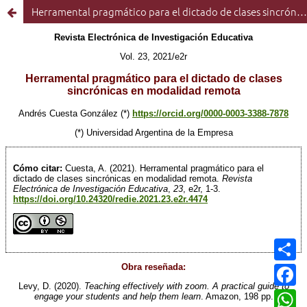
Herramental pragmático para el dictado de clases sincrónicas en modalidad remota
C
o
m
F
p
a
a
c
W
r
e
h