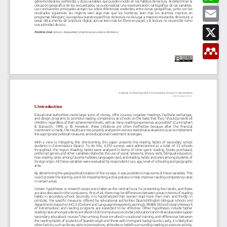
t
b
a
E
i
o
t
m
r
o
s
a
X
k
A
i
p
l
M
p
e
n
d
e
l
e
y