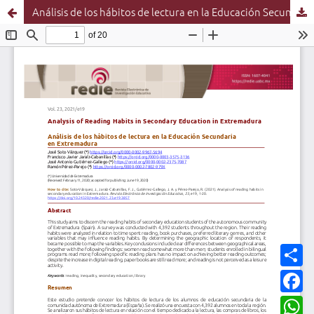
Análisis de los hábitos de lectura en la Educación Secundaria en Extremadura
C
o
m
F
p
a
a
c
W
r
e
h