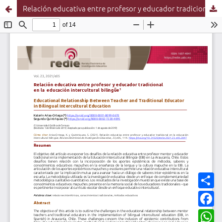
Relación educativa entre profesor y educador tradicional en la Educación Intercultural Bilingüe
C
o
m
F
p
a
a
c
W
r
e
h