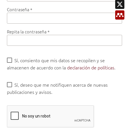
a
X
k
A
i
p
Contraseña
*
l
M
p
e
n
d
e
Repita la contraseña
*
l
e
y
Sí, consiento que mis datos se recopilen y se
almacenen de acuerdo con la
declaración de políticas
.
Sí, deseo que me notifiquen acerca de nuevas
publicaciones y avisos.