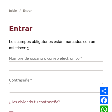
Inicio
/
Entrar
Entrar
Los campos obligatorios están marcados con un
asterisco:
*
Nombre de usuario o correo electrónico
*
Contraseña
*
C
o
m
F
p
¿Has olvidado tu contraseña?
a
a
c
W
r
e
h