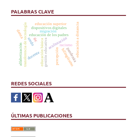
PALABRAS CLAVE
educación superior
educación a distancia
transferencia de tecnología
dispositivos digitales
danza
migración
educación de los padres
aculturación
sordo
tic
gestión educativa
educación básica
alfabetización
racismo
pandemia
percepción
bilingüismo
docente
REDES SOCIALES
ÚLTIMAS PUBLICACIONES