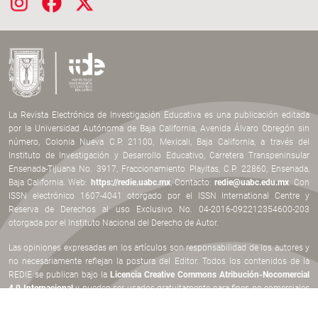
La Revista Electrónica de Investigación Educativa es una publicación editada
por la Universidad Autónoma de Baja California, Avenida Álvaro Obregón sin
número, Colonia Nueva C.P. 21100, Mexicali, Baja California, a través del
Instituto de Investigación y Desarrollo Educativo, Carretera Transpeninsular
Ensenada-Tijuana No. 3917, Fraccionamiento Playitas, C.P. 22860, Ensenada,
Baja California. Web:
https://redie.uabc.mx
, Contacto:
redie@uabc.edu.mx
. Con
ISSN electrónico 1607-4041 otorgado por el ISSN International Centre y
Reserva de Derechos al uso Exclusivo No. 04-2016-092212354600-203
otorgada por el Instituto Nacional del Derecho de Autor.
Las opiniones expresadas en los artículos son responsabilidad de los autores y
no necesariamente reflejan la postura del Editor. Todos los contenidos de la
REDIE se publican bajo la
Licencia Creative Commons Atribución-Nocomercial
4.0 Internacional
y pueden ser usados gratuitamente para fines no comerciales
dando los créditos a los autores y a la Revista, como lo establece esta licencia.