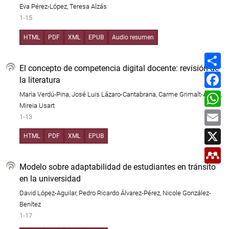
Eva Pérez-López, Teresa Alzás
1-15
HTML
PDF
XML
EPUB
Audio resumen
C
o
El concepto de competencia digital docente: revisión de
m
F
la literatura
p
a
a
c
W
María Verdú-Pina, José Luis Lázaro-Cantabrana, Carme Grimalt-Álvaro,
r
e
h
t
Mireia Usart
b
a
E
i
o
1-13
t
m
r
o
s
a
X
k
A
i
HTML
PDF
XML
EPUB
p
l
M
p
e
n
Modelo sobre adaptabilidad de estudiantes en tránsito
d
en la universidad
e
l
David López-Aguilar, Pedro Ricardo Álvarez-Pérez, Nicole González-
e
Benítez
y
1-17