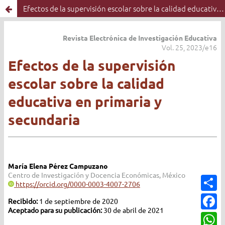
Efectos de la supervisión escolar sobre la calidad educativa en primaria y secundaria: una revisión sistemática
C
o
m
F
p
a
a
c
W
r
e
h