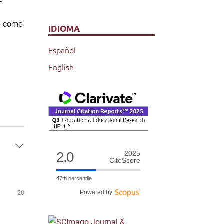
do como
IDIOMA
Español
English
2.0
2025
CiteScore
47th percentile
20
Powered by