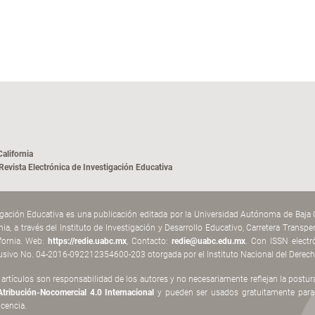
alifornia
vista Electrónica de Investigación Educativa
tigación Educativa es una publicación editada por la Universidad Autónoma de Baja
ornia, a través del Instituto de Investigación y Desarrollo Educativo, Carretera Tran
ifornia. Web:
https://redie.uabc.mx
, Contacto:
redie@uabc.edu.mx
. Con ISSN electr
usivo No. 04-2016-092212354600-203 otorgada por el Instituto Nacional del Derech
artículos son responsabilidad de los autores y no necesariamente reflejan la postur
tribución-Nocomercial 4.0 Internacional
y pueden ser usados gratuitamente para f
icencia.