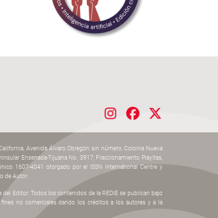
 California, Avenida Álvaro Obregón sin número, Colonia Nueva
speninsular Ensenada-Tijuana No. 3917, Fraccionamiento Playitas,
ónico 1607-4041 otorgado por el ISSN International Centre y
o de Autor.
a del Editor. Todos los contenidos de la REDIE se publican bajo
ines no comerciales dando los créditos a los autores y a la