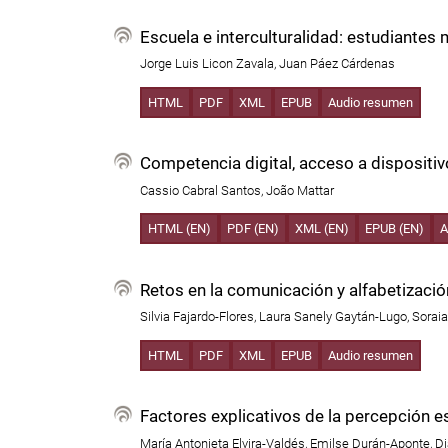
Escuela e interculturalidad: estudiantes
Jorge Luis Licon Zavala, Juan Páez Cárdenas
HTML
PDF
XML
EPUB
Audio resumen
Competencia digital, acceso a dispositiv
Cassio Cabral Santos, João Mattar
HTML (EN)
PDF (EN)
XML (EN)
EPUB (EN)
A
Retos en la comunicación y alfabetizaci
Silvia Fajardo-Flores, Laura Sanely Gaytán-Lugo, Sorai
HTML
PDF
XML
EPUB
Audio resumen
Factores explicativos de la percepción es
María Antonieta Elvira-Valdés, Emilse Durán-Aponte, 