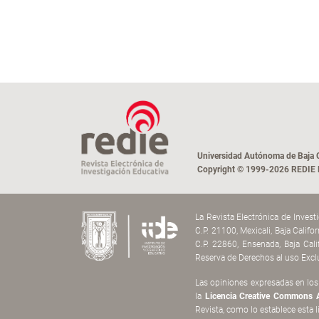
Universidad Autónoma de Baja C
Copyright © 1999-2026 REDIE Re
La Revista Electrónica de Inves
C.P. 21100, Mexicali, Baja Calif
C.P. 22860, Ensenada, Baja Cal
Reserva de Derechos al uso Excl
Las opiniones expresadas en los 
la
Licencia Creative Commons A
Revista, como lo establece esta l