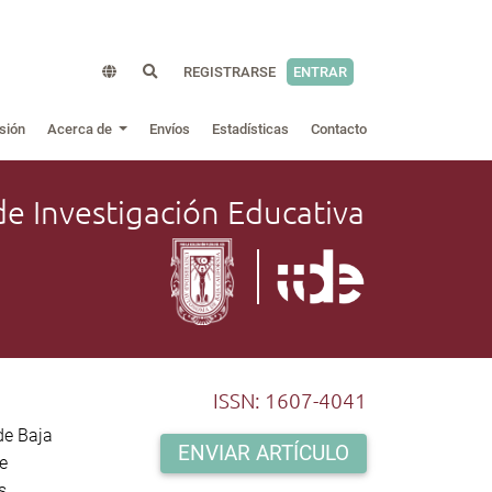
REGISTRARSE
ENTRAR
sión
Acerca de
Envíos
Estadísticas
Contacto
de Investigación Educativa
ISSN: 1607-4041
de Baja
ENVIAR ARTÍCULO
de
s