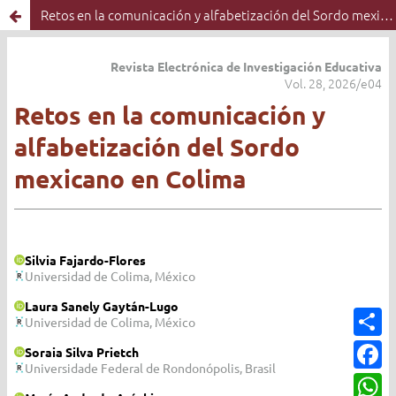
Retos en la comunicación y alfabetización del Sordo mexicano en Colima
C
o
m
F
p
a
a
c
W
r
e
h