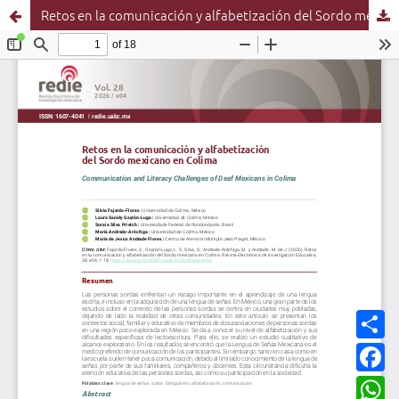
Retos en la comunicación y alfabetización del Sordo mexicano en Colima
C
o
m
F
p
a
a
c
W
r
e
h