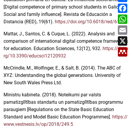
m
F
[Digital competence of primary school students in Galicia:
p
a
a
Social and family influence]. Revista de Educación a
c
W
r
e
h
Distancia (RED), 19(61).
https://doi.org/10.6018/red/61/01
t
b
a
E
i
o
t
m
r
o
Mattar, J., Santos, C. & Cuque, L. (2022). Analysis and
s
a
X
k
A
comparison of international digital competence frameworks
i
p
l
for education. Education Sciences, 12(12), 932.
https://doi.o
M
p
e
rg/10.3390/educsci12120932
n
d
e
McCrindle, M., Wolfinger, E., & Salt, B. (2014). The ABC of
l
XYZ: Understanding the global generations. University of
e
y
New South Wales Press Ltd.
Ministru kabineta. (2018). Noteikumi par valsts
pamatizglītības standartu un pamatizglītības programmu
paraugiem [Regulations on the State Basic Education
Standard and Model Basic Education Programmes].
https://
www.vestnesis.lv/op/2018/249.5