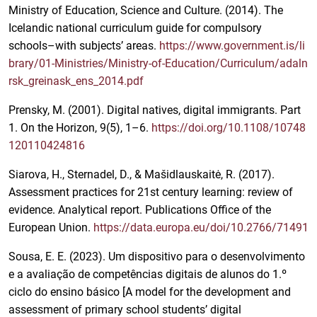
Ministry of Education, Science and Culture. (2014). The
Icelandic national curriculum guide for compulsory
schools–with subjects’ areas.
https://www.government.is/li
brary/01-Ministries/Ministry-of-Education/Curriculum/adaln
rsk_greinask_ens_2014.pdf
Prensky, M. (2001). Digital natives, digital immigrants. Part
1. On the Horizon, 9(5), 1–6.
https://doi.org/10.1108/10748
120110424816
Siarova, H., Sternadel, D., & Mašidlauskaitė, R. (2017).
Assessment practices for 21st century learning: review of
evidence. Analytical report. Publications Office of the
European Union.
https://data.europa.eu/doi/10.2766/71491
Sousa, E. E. (2023). Um dispositivo para o desenvolvimento
e a avaliação de competências digitais de alunos do 1.º
ciclo do ensino básico [A model for the development and
assessment of primary school students’ digital