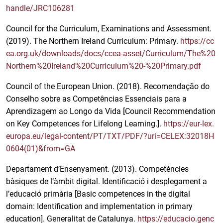
handle/JRC106281
Council for the Curriculum, Examinations and Assessment.
(2019). The Northern Ireland Curriculum: Primary.
https://cc
ea.org.uk/downloads/docs/ccea-asset/Curriculum/The%20
Northern%20Ireland%20Curriculum%20-%20Primary.pdf
Council of the European Union. (2018). Recomendação do
Conselho sobre as Competências Essenciais para a
Aprendizagem ao Longo da Vida [Council Recommendation
on Key Competences for Lifelong Learning.].
https://eur-lex.
europa.eu/legal-content/PT/TXT/PDF/?uri=CELEX:32018H
0604(01)&from=GA
Departament d’Ensenyament. (2013). Competències
bàsiques de l’àmbit digital. Identificació i desplegament a
l’educació primària [Basic competences in the digital
domain: Identification and implementation in primary
education]. Generalitat de Catalunya.
https://educacio.genc