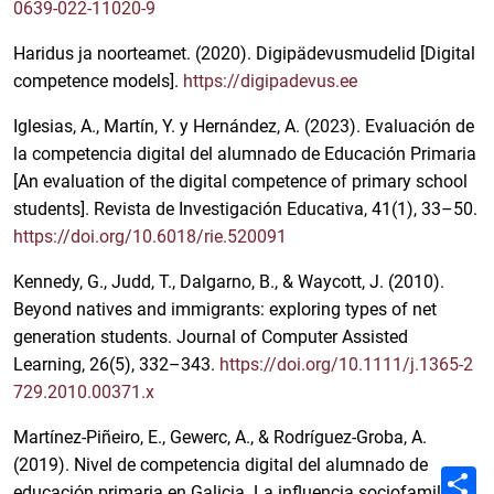
0639-022-11020-9
Haridus ja noorteamet. (2020). Digipädevusmudelid [Digital
competence models].
https://digipadevus.ee
Iglesias, A., Martín, Y. y Hernández, A. (2023). Evaluación de
la competencia digital del alumnado de Educación Primaria
[An evaluation of the digital competence of primary school
students]. Revista de Investigación Educativa, 41(1), 33–50.
https://doi.org/10.6018/rie.520091
Kennedy, G., Judd, T., Dalgarno, B., & Waycott, J. (2010).
Beyond natives and immigrants: exploring types of net
generation students. Journal of Computer Assisted
Learning, 26(5), 332–343.
https://doi.org/10.1111/j.1365-2
729.2010.00371.x
Martínez-Piñeiro, E., Gewerc, A., & Rodríguez-Groba, A.
(2019). Nivel de competencia digital del alumnado de
C
o
educación primaria en Galicia. La influencia sociofamiliar