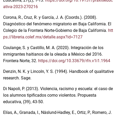
Educativa, 27(2), 1-13.
https://doi.org/10.19137/praxiseduc
ativa-2023-270216
Corona, R., Cruz, R. y García, J. A. (Coords.). (2008).
Diagnóstico del fenómeno migratorio en Baja California. El
Colegio de la Frontera Norte-Gobierno de Baja California.
htt
ps://libreria.colef.mx/detalle.aspx?id=7127
Coulange, S. y Castillo, M. A. (2020). Integración de los
inmigrantes haitianos de la oleada a México del 2016.
Frontera Norte, 32.
https://doi.org/10.33679/rfn.v1i1.1964
Denzin, N. K. y Lincoln, Y. S. (1994). Handbook of qualitative
research. Sage.
Di Napoli, P. (2013). Violencia, racismo y escuela: el caso de
los alumnos tipificados como violentos. Propuesta
educativa, (39), 43-50.
Elías, A., Granada, I., Näslund-Hadley, E., Ortiz, P., Romero, J.