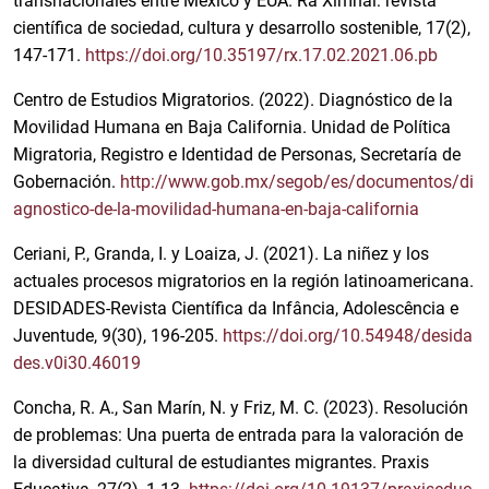
transnacionales entre México y EUA. Ra Ximhai: revista
científica de sociedad, cultura y desarrollo sostenible, 17(2),
147-171.
https://doi.org/10.35197/rx.17.02.2021.06.pb
Centro de Estudios Migratorios. (2022). Diagnóstico de la
Movilidad Humana en Baja California. Unidad de Política
Migratoria, Registro e Identidad de Personas, Secretaría de
Gobernación.
http://www.gob.mx/segob/es/documentos/di
agnostico-de-la-movilidad-humana-en-baja-california
Ceriani, P., Granda, I. y Loaiza, J. (2021). La niñez y los
actuales procesos migratorios en la región latinoamericana.
DESIDADES-Revista Científica da Infância, Adolescência e
Juventude, 9(30), 196-205.
https://doi.org/10.54948/desida
des.v0i30.46019
Concha, R. A., San Marín, N. y Friz, M. C. (2023). Resolución
de problemas: Una puerta de entrada para la valoración de
la diversidad cultural de estudiantes migrantes. Praxis