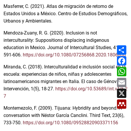
Masferrer, C. (2021). Atlas de migración de retorno de
Estados Unidos a México. Centro de Estudios Demográficos,
Urbanos y Ambientales.
Mendoza-Zuany, R. G. (2020). Inclusion is not
interculturality: Suppositions displacing indigenous
C
education in Mexico. Journal of Intercultural Studies, 41(5),
o
591-606.
https://doi.org/10.1080/07256868.2020.1806806
m
F
p
a
a
Miranda, C. (2018). Interculturalidad e inclusión social en la
c
W
r
e
h
escuela: experiencias de niños, niñas y adolescentes
t
b
a
E
i
o
latinoamericanos migrantes en Italia. El caso de Génova.
t
m
r
o
s
Intervención, 1(5), 18-27.
https://doi.org/10.53689/int.v1i5.2
a
X
k
A
i
7
p
l
M
p
e
Montemezolo, F. (2009). Tijuana: Hybridity and beyond. A
n
d
conversation with Néstor García Canclini. Third Text, 23(6),
e
733-750.
https://doi.org/10.1080/09528820903371156
l
e