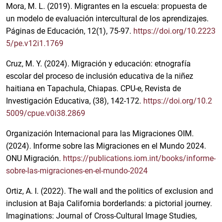
y
Mora, M. L. (2019). Migrantes en la escuela: propuesta de
un modelo de evaluación intercultural de los aprendizajes.
Páginas de Educación, 12(1), 75-97.
https://doi.org/10.2223
5/pe.v12i1.1769
Cruz, M. Y. (2024). Migración y educación: etnografía
escolar del proceso de inclusión educativa de la niñez
haitiana en Tapachula, Chiapas. CPU-e, Revista de
Investigación Educativa, (38), 142-172.
https://doi.org/10.2
5009/cpue.v0i38.2869
Organización Internacional para las Migraciones OIM.
(2024). Informe sobre las Migraciones en el Mundo 2024.
ONU Migración.
https://publications.iom.int/books/informe-
sobre-las-migraciones-en-el-mundo-2024
Ortiz, A. I. (2022). The wall and the politics of exclusion and
inclusion at Baja California borderlands: a pictorial journey.
Imaginations: Journal of Cross-Cultural Image Studies,