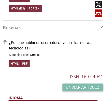
s
a
X
k
A
i
p
l
HTML (EN)
PDF (EN)
M
p
e
n
d
e
Reseñas
l
e
y
¿Por qué hablar de usos educativos en las nuevas
tecnologías?
Maricela López Ornelas
HTML
PDF
ISSN: 1607-4041
ENVIAR ARTÍCULO
IDIOMA