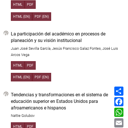
HTML
PDF
HTML (EN)
PDF (EN)
La participación del académico en procesos de
planeación y su visión institucional
Juan José Sevilla García, Jesús Francisco Galaz Fontes, José Luis
Arcos Vega
HTML
PDF
HTML (EN)
PDF (EN)
C
o
Tendencias y transformaciones en el sistema de
m
F
educación superior en Estados Unidos para
p
a
a
afroamericanos e hispanos
c
W
r
e
h
t
Nattie Golubov
b
a
E
i
o
t
m
r
o
HTML
PDF