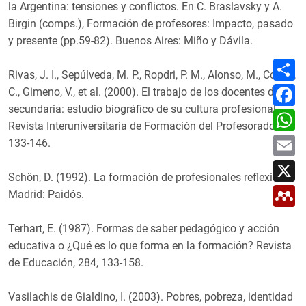
la Argentina: tensiones y conflictos. En C. Braslavsky y A.
Birgin (comps.), Formación de profesores: Impacto, pasado
y presente (pp.59-82). Buenos Aires: Miño y Dávila.
C
o
Rivas, J. I., Sepúlveda, M. P., Ropdri, P. M., Alonso, M., Cortés,
m
F
C., Gimeno, V., et al. (2000). El trabajo de los docentes de
p
a
a
secundaria: estudio biográfico de su cultura profesional.
c
W
r
e
h
Revista Interuniversitaria de Formación del Profesorado, 39,
t
b
a
E
i
133-146.
o
t
m
r
o
s
a
X
k
A
i
Schön, D. (1992). La formación de profesionales reflexivos.
p
l
M
p
Madrid: Paidós.
e
n
d
Terhart, E. (1987). Formas de saber pedagógico y acción
e
l
educativa o ¿Qué es lo que forma en la formación? Revista
e
de Educación, 284, 133-158.
y
Vasilachis de Gialdino, I. (2003). Pobres, pobreza, identidad