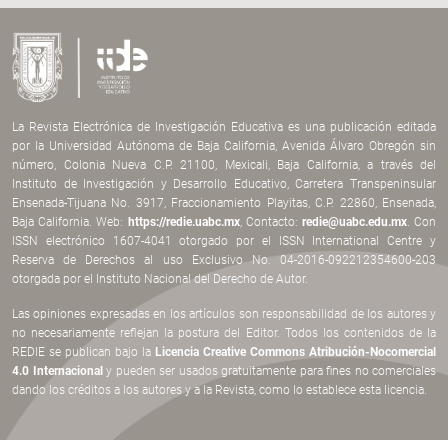
La Revista Electrónica de Investigación Educativa es una publicación editada
por la Universidad Autónoma de Baja California, Avenida Álvaro Obregón sin
número, Colonia Nueva C.P. 21100, Mexicali, Baja California, a través del
Instituto de Investigación y Desarrollo Educativo, Carretera Transpeninsular
Ensenada-Tijuana No. 3917, Fraccionamiento Playitas, C.P. 22860, Ensenada,
Baja California. Web:
https://redie.uabc.mx
, Contacto:
redie@uabc.edu.mx
. Con
ISSN electrónico 1607-4041 otorgado por el ISSN International Centre y
Reserva de Derechos al uso Exclusivo No. 04-2016-092212354600-203
otorgada por el Instituto Nacional del Derecho de Autor.
Las opiniones expresadas en los artículos son responsabilidad de los autores y
no necesariamente reflejan la postura del Editor. Todos los contenidos de la
REDIE se publican bajo la
Licencia Creative Commons Atribución-Nocomercial
4.0 Internacional
y pueden ser usados gratuitamente para fines no comerciales
dando los créditos a los autores y a la Revista, como lo establece esta licencia.