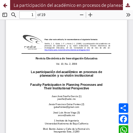
La participación del académico en procesos de planeación y su visión institucional
C
o
m
F
p
a
a
c
W
r
e
h