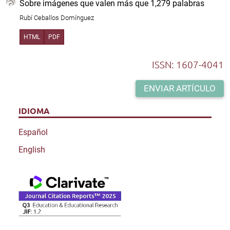
Sobre imágenes que valen más que 1,279 palabras
e
l
Rubí Ceballos Domínguez
e
y
HTML
PDF
ISSN: 1607-4041
ENVIAR ARTÍCULO
IDIOMA
Español
English