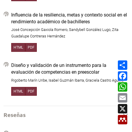
Influencia de la resiliencia, metas y contexto social en el
rendimiento académico de bachilleres
José Concepción Gaxiola Romero, Sandybell González Lugo, Zita
Guadalupe Contreras Hernández
HTML
PDF
C
Diseño y validación de un instrumento para la
o
m
evaluación de competencias en preescolar
F
p
a
Rigoberto Marín Uribe, Isabel Guzmán Ibarra, Graciela Castro Aguirre
a
c
W
r
e
h
t
b
HTML
PDF
a
E
i
o
t
m
r
o
s
a
X
k
A
i
p
l
Reseñas
M
p
e
n
d