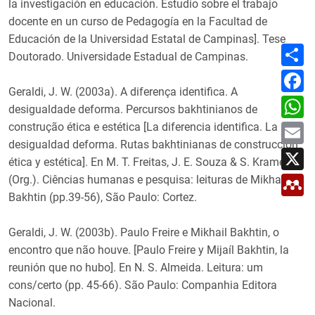
la investigación en educación. Estudio sobre el trabajo
docente en un curso de Pedagogía en la Facultad de
Educación de la Universidad Estatal de Campinas]. Tese
C
Doutorado. Universidade Estadual de Campinas.
o
m
F
p
a
Geraldi, J. W. (2003a). A diferença identifica. A
a
c
W
r
e
desigualdade deforma. Percursos bakhtinianos de
h
t
b
a
E
construção ética e estética [La diferencia identifica. La
i
o
t
m
r
o
desigualdad deforma. Rutas bakhtinianas de construcción
s
a
X
k
A
i
ética y estética]. En M. T. Freitas, J. E. Souza & S. Kramer
p
l
M
p
(Org.). Ciências humanas e pesquisa: leituras de Mikhail
e
Bakhtin (pp.39-56), São Paulo: Cortez.
n
d
e
Geraldi, J. W. (2003b). Paulo Freire e Mikhail Bakhtin, o
l
e
encontro que não houve. [Paulo Freire y Mijaíl Bakhtin, la
y
reunión que no hubo]. En N. S. Almeida. Leitura: um
cons/certo (pp. 45-66). São Paulo: Companhia Editora
Nacional.