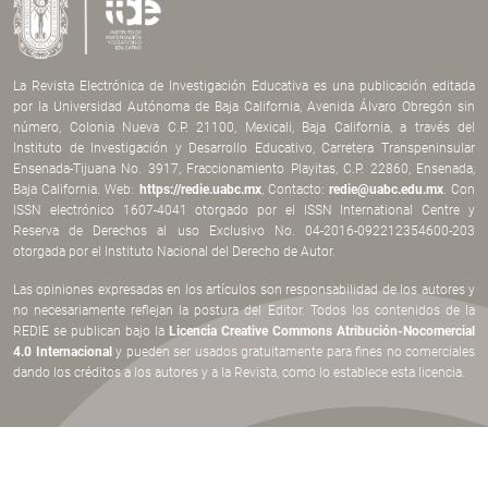
La Revista Electrónica de Investigación Educativa es una publicación editada
por la Universidad Autónoma de Baja California, Avenida Álvaro Obregón sin
número, Colonia Nueva C.P. 21100, Mexicali, Baja California, a través del
Instituto de Investigación y Desarrollo Educativo, Carretera Transpeninsular
Ensenada-Tijuana No. 3917, Fraccionamiento Playitas, C.P. 22860, Ensenada,
Baja California. Web:
https://redie.uabc.mx
, Contacto:
redie@uabc.edu.mx
. Con
ISSN electrónico 1607-4041 otorgado por el ISSN International Centre y
Reserva de Derechos al uso Exclusivo No. 04-2016-092212354600-203
otorgada por el Instituto Nacional del Derecho de Autor.
Las opiniones expresadas en los artículos son responsabilidad de los autores y
no necesariamente reflejan la postura del Editor. Todos los contenidos de la
REDIE se publican bajo la
Licencia Creative Commons Atribución-Nocomercial
4.0 Internacional
y pueden ser usados gratuitamente para fines no comerciales
dando los créditos a los autores y a la Revista, como lo establece esta licencia.