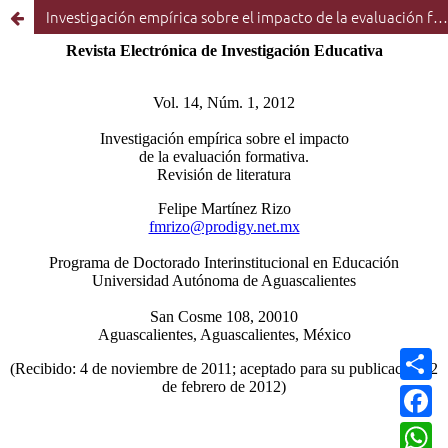
Investigación empírica sobre el impacto de la evaluación formativa. Revisión de literatura
C
o
m
F
p
a
a
c
W
r
e
h