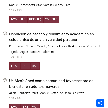
Raquel Fernández Cézar, Natalia Solano Pinto
112 - 123
HTML (EN)
PDF (EN)
XML (EN)
Condición de becario y rendimiento académico en
estudiantes de una universidad peruana
Diana Alicia Salinas Oviedo, Ariadna Elizabeth Hernández Castillo de
Tejeda, Miguel Barboza-Palomino
124 - 133
HTML
PDF
XML
Un Men’s Shed como comunidad favorecedora del
bienestar en adultos mayores
Alicia González Pérez, Manuel Rafael de Besa Gutiérrez
134 - 144
C
o
HTML
PDF
XML