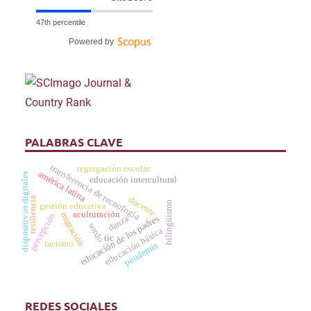
47th percentile
Powered by
PALABRAS CLAVE
transferencia de tecnología
segregación escolar
américa latina
dispositivos digitales
educación intercultural
docente
resiliencia
bilingüismo
gestión educativa
aculturación
migración
percepción
educación de los padres
danza
sordo
educación básica
tic
racismo
pandemia
REDES SOCIALES