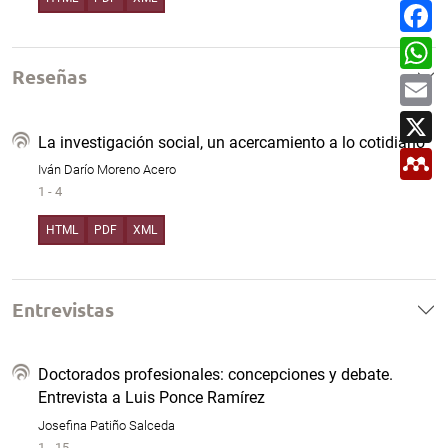
m
F
p
a
a
c
W
r
e
h
t
b
Reseñas
a
E
i
o
t
m
r
o
s
a
X
k
A
i
p
La investigación social, un acercamiento a lo cotidiano
l
M
p
e
Iván Darío Moreno Acero
n
1 - 4
d
e
HTML
PDF
XML
l
e
y
Entrevistas
Doctorados profesionales: concepciones y debate.
Entrevista a Luis Ponce Ramírez
Josefina Patiño Salceda
1 - 15