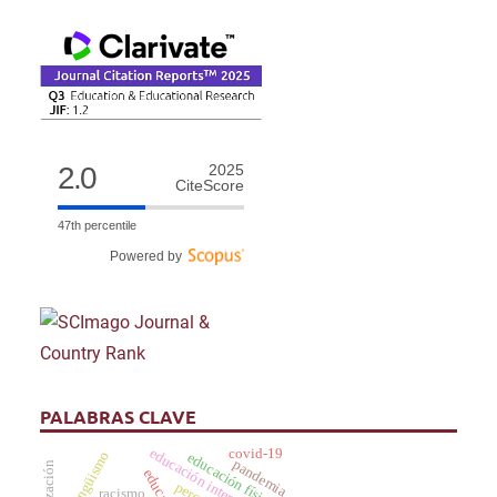
2.0
2025
CiteScore
47th percentile
Powered by
PALABRAS CLAVE
covid-19
educación intercultural
bilingüismo
educación física
pandemia
racismo