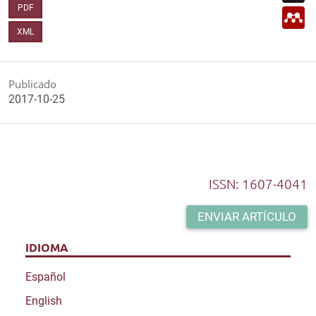
p
l
PDF
M
p
e
XML
n
d
e
l
e
Publicado
y
2017-10-25
ISSN: 1607-4041
ENVIAR ARTÍCULO
IDIOMA
Español
English