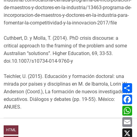
de-maestros-y-doctores-en-la-industria/13463-programa-de-
incorporacion-de-maestros-y-doctores-en-la-industria-para-
fomentar-la-competitividad-y-la-innovacion-2017/file
Cuthbert, D. y Molla, T. (2014). PhD crisis discourse: a
critical approach to the framing of the problem and some
Australian “solutions”. Higher Education, 69, 33-53.
doi.10.1007/s10734-014-9760-y
Teichler, U. (2015). Educación y formación doctoral: una
mirada por países y disciplinas en M. de Ibarrola, Lorin W.
C
o
Anderson (Coord.), La formación de nuevos investigadores
m
F
educativos. Diálogos y debates (pp. 19-55). México:
p
a
a
c
ANUIES.
W
r
e
h
t
b
a
E
i
o
t
m
r
o
s
a
X
HTML
k
A
i