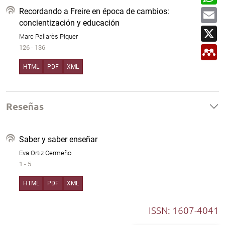
h
t
b
a
E
i
Recordando a Freire en época de cambios:
o
t
m
r
o
concientización y educación
s
a
X
k
A
i
Marc Pallarès Piquer
p
l
M
p
126 - 136
e
n
HTML
PDF
XML
d
e
l
e
y
Reseñas
Saber y saber enseñar
Eva Ortiz Cermeño
1 - 5
HTML
PDF
XML
ISSN: 1607-4041