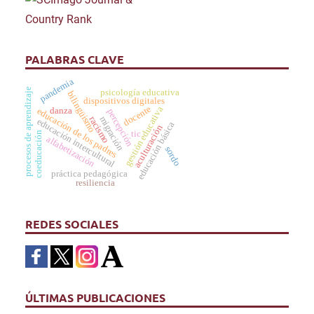
PALABRAS CLAVE
pandemia
procesos de aprendizaje
psicología educativa
bilingüismo
dispositivos digitales
docente
gestión educativa
danza
educación de los padres
percepción
migración
racismo
educación intercultural
educación básica
aculturación
tic
coeducación
alfabetización
sordo
práctica pedagógica
resiliencia
REDES SOCIALES
ÚLTIMAS PUBLICACIONES