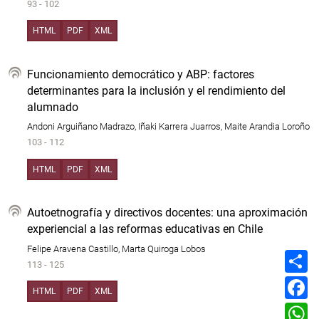
93 - 102
HTML
PDF
XML
Funcionamiento democrático y ABP: factores
determinantes para la inclusión y el rendimiento del
alumnado
Andoni Arguiñano Madrazo, Iñaki Karrera Juarros, Maite Arandia Loroño
103 - 112
HTML
PDF
XML
Autoetnografía y directivos docentes: una aproximación
experiencial a las reformas educativas en Chile
Felipe Aravena Castillo, Marta Quiroga Lobos
C
o
113 - 125
m
F
p
a
HTML
PDF
XML
a
c
W
r
e