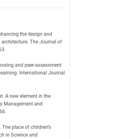
 Enhancing the design and
 architecture. The Journal of
63.
n-posing and peer-assessment
arning. International Journal
nt. A new element in the
lity Management and
66.
. The place of children’s
ch in Science and