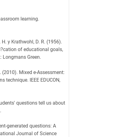
classroom learning.
W. H. y Krathwohl, D. R. (1956).
?cation of educational goals,
k: Longmans Green.
M. (2010). Mixed e-Assessment:
ions technique. IEEE EDUCON,
udents' questions tell us about
.
dent-generated questions: A
national Journal of Science