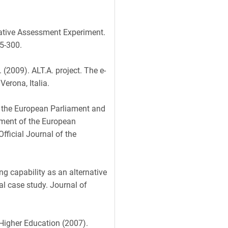
rnative Assessment Experiment.
95-300.
(2009). ALT.A. project. The e-
erona, Italia.
the European Parliament and
hment of the European
Official Journal of the
ing capability as an alternative
l case study. Journal of
Higher Education (2007).