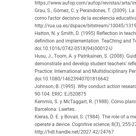
https://www.aufop.com/aufop/revistas/arta/
Grau, S., Gómez, C. y Perandones, T. (2009). L
como factor decisivo de la excelencia educativ
http://rua.ua.es/dspace/bitstream/10045/
Hatton, N. y Smith, D. (1995) Reflection in teac
definition and implementation. TeaChing and Te
doi:10.1016/0742-051X(94)00012-U
Husu, J., Toom, A. y Patrikainen, S. (2008). Gui
demonstrate and develop student teachers’ refl
Practice: International and Multidisciplinary Per
doi:10.1080/14623940701816642
Johnson, B. (1995). Why conduct action resear
90-104. ERIC: EJ520875
Kemmis, S. y McTaggart, R. (1988). Cómo planif
Barcelona: Laertes.
Kieras, D. E. y Bovair, S. (1984). The role of a 
operate a device. Cognitive science, 8(3), 255-
http://hdl.handle.net/2027.42/24767