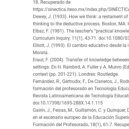
18. Recuperado de
https://sinectica.iteso.mx/index.php/SINECTIC
Dewey, J. (1933). How we think: a restament of t
thinking to the deductive process. Boston, MA
Elbaz, F. (1981). The teacher’s “practical knowle
Curriculum Inquiry, 11(1), 43-71. doi:10.108
Elliott, J. (1993). El cambio educativo desde la
Morata.
Eraut, F. (2004). Transfer of knowledge betwe
settings. En H. Rainbird, A. Fuller y A. Munro (E
context (pp. 201-221). Londres: Routledge.
Fernández, R., Gértrudix, F., De Cisneros, J., Rod
formación del profesorado en Tecnología Educat
Revista Latinoamericana de Tecnología Educati
doi:10.17398/1695-288X.14.1.115
Gairín, J., Feixas, M., Guillamón, C. y Quinquer,
en el escenario europeo de la Educación Superior
Formación del Profesorado, 18(1), 61-7. Recup