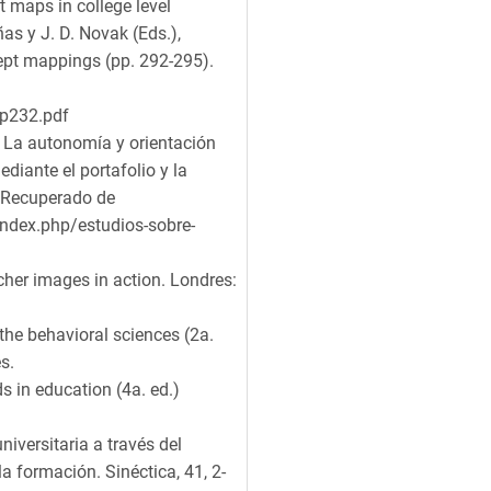
t maps in college level
as y J. D. Novak (Eds.),
ept mappings (pp. 292-295).
p232.pdf
6). La autonomía y orientación
diante el portafolio y la
. Recuperado de
ndex.php/estudios-sobre-
acher images in action. Londres:
 the behavioral sciences (2a.
s.
s in education (4a. ed.)
iversitaria a través del
a formación. Sinéctica, 41, 2-