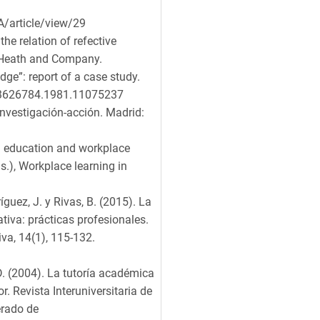
A/article/view/29
he relation of refective
: Heath and Company.
dge”: report of a case study.
0/03626784.1981.11075237
 investigación-acción. Madrid:
en education and workplace
ds.), Workplace learning in
ríguez, J. y Rivas, B. (2015). La
iva: prácticas profesionales.
va, 14(1), 115-132.
 D. (2004). La tutoría académica
. Revista Interuniversitaria de
erado de