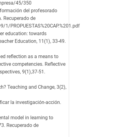
impresa/45/350
a formación del profesorado
a. Recuperado de
13199/1/PROPUESTAS%20CAP.%201.pdf
her education: towards
acher Education, 11(1), 33-49.
ded reflection as a means to
ective competencies. Reflective
spectives, 9(1),37-51.
ch? Teaching and Change, 3(2),
icar la investigación-acción.
mental model in learning to
273. Recuperado de