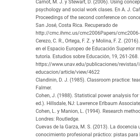
Carnot, M. J. y Stewart, D. (2006). Using concep
psychology and social work clases. En A. J. Cañ
Proceedings of the second conference on conc
San José, Costa Rica. Recuperado de
http://cmc.ihmc.us/cmc2006Papers/cmc2006-
Cerezo, C. R., Ortega, F. Z. y Molina, F. Z. (201
en el Espacio Europeo de Educación Superior me
tutoría. Estudios sobre Educación, 19, 261-268
https://www.unav.edu/publicaciones/revistas/i
educacion/article/view/4622
Clandinin, D. J. (1985). Classroom practice: te
Falmer.
Cohen, J. (1988). Statistical power analysis for
ed.). Hillsdale, NJ: Lawrence Erlbaum Associate
Cohen, L. y Manion, L. (1994). Research method
Londres: Routledge.
Cuevas de la Garza, M. S. (2013). La docencia un
conocimiento profesional práctico: pistas para l