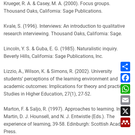
Krueger, R. A. & Casey, M. A. (2000). Focus groups.
Thousand Oaks, California: Sage Publications.
Kvale, S. (1996). Interviews: An introduction to qualitative
research interviewing. Thousand Oaks, California: Sage.
Lincoln, Y. S. & Guba, E. G. (1985). Naturalistic inquiry.
Beverly Hills, California: Sage Publications, Inc.
C
o
Lizzio, A., Wilson, K. & Simons, R. (2002). University
m
F
p
students’ perceptions of the learning environment and
a
a
c
W
academic outcomes: Implications for theory and practice.
r
e
h
t
Studies in Higher Education, 27(1), 27-52.
b
a
E
i
o
t
m
r
o
s
a
X
k
Marton, F. & Saljo, R. (1997). Approaches to learning. In F.
A
i
p
l
Martin, D. J. Hounsell, and N. J. Entwistle (Eds.). The
M
p
experience of learning, 39-58. Edinburgh: Scottish Academic
e
n
Press.
d