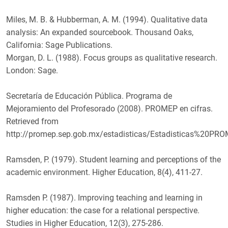
e
l
Miles, M. B. & Hubberman, A. M. (1994). Qualitative data
e
y
analysis: An expanded sourcebook. Thousand Oaks,
California: Sage Publications.
Morgan, D. L. (1988). Focus groups as qualitative research.
London: Sage.
Secretaría de Educación Pública. Programa de
Mejoramiento del Profesorado (2008). PROMEP en cifras.
Retrieved from
http://promep.sep.gob.mx/estadisticas/Estadisticas%20
Ramsden, P. (1979). Student learning and perceptions of the
academic environment. Higher Education, 8(4), 411-27.
Ramsden P. (1987). Improving teaching and learning in
higher education: the case for a relational perspective.
Studies in Higher Education, 12(3), 275-286.