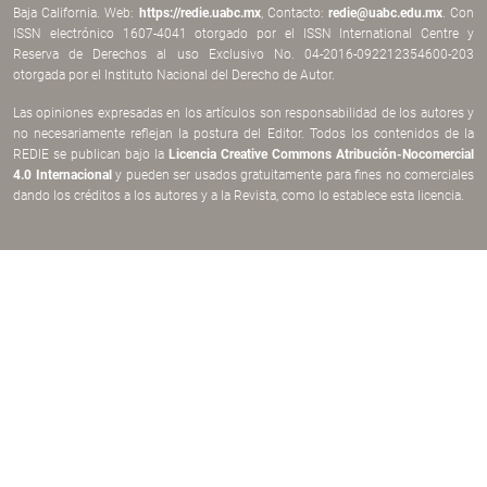
Baja California. Web:
https://redie.uabc.mx
, Contacto:
redie@uabc.edu.mx
. Con
ISSN electrónico 1607-4041 otorgado por el ISSN International Centre y
Reserva de Derechos al uso Exclusivo No. 04-2016-092212354600-203
otorgada por el Instituto Nacional del Derecho de Autor.
Las opiniones expresadas en los artículos son responsabilidad de los autores y
no necesariamente reflejan la postura del Editor. Todos los contenidos de la
REDIE se publican bajo la
Licencia Creative Commons Atribución-Nocomercial
4.0 Internacional
y pueden ser usados gratuitamente para fines no comerciales
dando los créditos a los autores y a la Revista, como lo establece esta licencia.