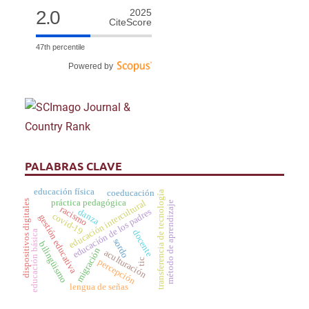
2.0
2025
CiteScore
47th percentile
Powered by
PALABRAS CLAVE
educación física
coeducación
transferencia de tecnología
práctica pedagógica
educación intercultural
dispositivos digitales
método de aprendizaje
racismo
educación de los padres
danza
covid-19
gestión educativa
docente
educación básica
sordo
bilingüismo
migración
aculturación
percepción
tic
lengua de señas