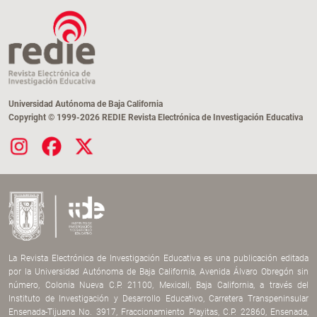
Universidad Autónoma de Baja California
Copyright © 1999-2026 REDIE Revista Electrónica de Investigación Educativa
La Revista Electrónica de Investigación Educativa es una publicación editada
por la Universidad Autónoma de Baja California, Avenida Álvaro Obregón sin
número, Colonia Nueva C.P. 21100, Mexicali, Baja California, a través del
Instituto de Investigación y Desarrollo Educativo, Carretera Transpeninsular
Ensenada-Tijuana No. 3917, Fraccionamiento Playitas, C.P. 22860, Ensenada,