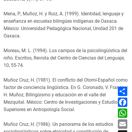
Mena, P., Muñoz, H. y Ruiz, A. (1999). Identidad, lenguaje y
enseñanza en escuelas bilingües indígenas de Oaxaca.
México: Universidad Pedagógica Nacional, Unidad 201 de
Oaxaca.
Moreau, M. L. (1994). Los campos de la psicolingüística del
niño. Escritos, Revista del Centro de Ciencias del Lenguaje,
10, 55-74.
Muñoz Cruz, H. (1981). El conflicto del Otomí-Español como
factor de conciencia lingüística. En G. Coronado, V. Franco y
C
o
H. Muñoz, Bilingüismo y educación en el valle del
m
F
Mezquital. México: Centro de Investigaciones y Estudios
p
a
a
c
Superiores en Antropología Social.
W
r
e
h
t
b
a
E
i
o
Muñoz Cruz, H. (1986). Un panorama de los estudios
t
m
r
o
s
a
sociolingüísticos sobre etnicidad y constitución de