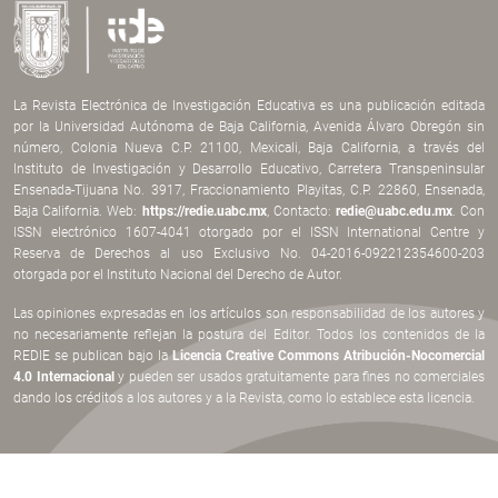
La Revista Electrónica de Investigación Educativa es una publicación editada
por la Universidad Autónoma de Baja California, Avenida Álvaro Obregón sin
número, Colonia Nueva C.P. 21100, Mexicali, Baja California, a través del
Instituto de Investigación y Desarrollo Educativo, Carretera Transpeninsular
Ensenada-Tijuana No. 3917, Fraccionamiento Playitas, C.P. 22860, Ensenada,
Baja California. Web:
https://redie.uabc.mx
, Contacto:
redie@uabc.edu.mx
. Con
ISSN electrónico 1607-4041 otorgado por el ISSN International Centre y
Reserva de Derechos al uso Exclusivo No. 04-2016-092212354600-203
otorgada por el Instituto Nacional del Derecho de Autor.
Las opiniones expresadas en los artículos son responsabilidad de los autores y
no necesariamente reflejan la postura del Editor. Todos los contenidos de la
REDIE se publican bajo la
Licencia Creative Commons Atribución-Nocomercial
4.0 Internacional
y pueden ser usados gratuitamente para fines no comerciales
dando los créditos a los autores y a la Revista, como lo establece esta licencia.