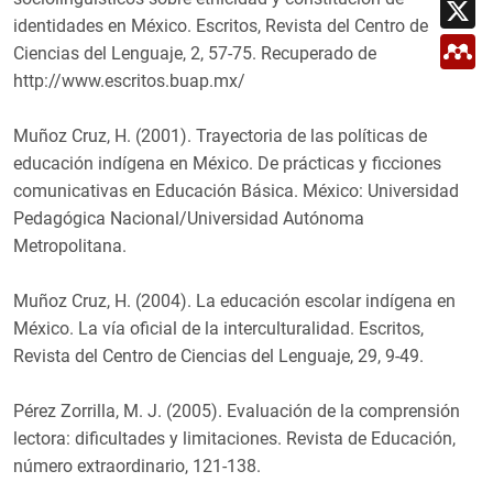
X
k
A
i
p
identidades en México. Escritos, Revista del Centro de
l
M
p
Ciencias del Lenguaje, 2, 57-75. Recuperado de
e
n
http://www.escritos.buap.mx/
d
e
l
Muñoz Cruz, H. (2001). Trayectoria de las políticas de
e
educación indígena en México. De prácticas y ficciones
y
comunicativas en Educación Básica. México: Universidad
Pedagógica Nacional/Universidad Autónoma
Metropolitana.
Muñoz Cruz, H. (2004). La educación escolar indígena en
México. La vía oficial de la interculturalidad. Escritos,
Revista del Centro de Ciencias del Lenguaje, 29, 9-49.
Pérez Zorrilla, M. J. (2005). Evaluación de la comprensión
lectora: dificultades y limitaciones. Revista de Educación,
número extraordinario, 121-138.