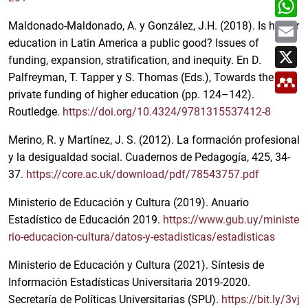
W
r
e
h
t
b
a
E
i
Maldonado-Maldonado, A. y González, J.H. (2018). Is higher
o
t
m
r
o
education in Latin America a public good? Issues of
s
a
X
k
A
i
funding, expansion, stratification, and inequity. En D.
p
l
M
p
Palfreyman, T. Tapper y S. Thomas (Eds.), Towards the
e
private funding of higher education (pp. 124–142).
n
d
Routledge.
https://doi.org/10.4324/9781315537412-8
e
l
Merino, R. y Martínez, J. S. (2012). La formación profesional
e
y
y la desigualdad social. Cuadernos de Pedagogía, 425, 34-
37.
https://core.ac.uk/download/pdf/78543757.pdf
Ministerio de Educación y Cultura (2019). Anuario
Estadístico de Educación 2019.
https://www.gub.uy/ministe
rio-educacion-cultura/datos-y-estadisticas/estadisticas
Ministerio de Educación y Cultura (2021). Síntesis de
Información Estadísticas Universitaria 2019-2020.
Secretaría de Políticas Universitarias (SPU).
https://bit.ly/3vj