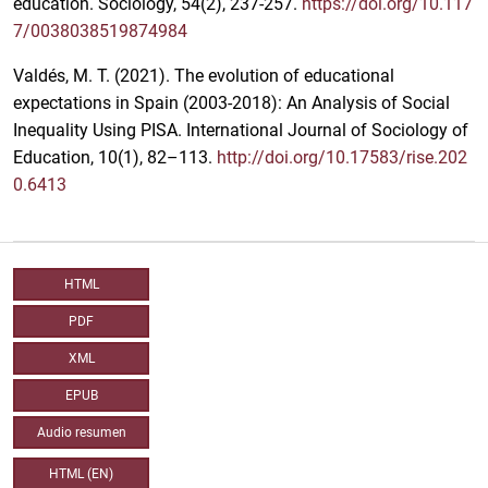
education. Sociology, 54(2), 237-257.
https://doi.org/10.117
7/0038038519874984
Valdés, M. T. (2021). The evolution of educational
expectations in Spain (2003-2018): An Analysis of Social
Inequality Using PISA. International Journal of Sociology of
Education, 10(1), 82–113.
http://doi.org/10.17583/rise.202
0.6413
HTML
PDF
XML
EPUB
Audio resumen
HTML (EN)