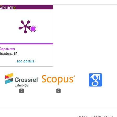
Captures
Readers:
31
see details
0
0