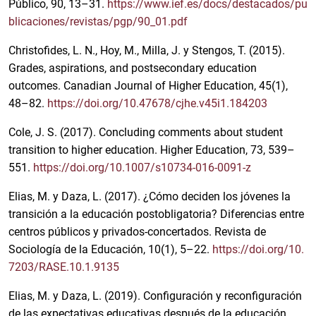
Público, 90, 13–31.
https://www.ief.es/docs/destacados/pu
blicaciones/revistas/pgp/90_01.pdf
Christofides, L. N., Hoy, M., Milla, J. y Stengos, T. (2015).
Grades, aspirations, and postsecondary education
outcomes. Canadian Journal of Higher Education, 45(1),
48–82.
https://doi.org/10.47678/cjhe.v45i1.184203
Cole, J. S. (2017). Concluding comments about student
transition to higher education. Higher Education, 73, 539–
551.
https://doi.org/10.1007/s10734-016-0091-z
Elias, M. y Daza, L. (2017). ¿Cómo deciden los jóvenes la
transición a la educación postobligatoria? Diferencias entre
centros públicos y privados-concertados. Revista de
Sociología de la Educación, 10(1), 5–22.
https://doi.org/10.
7203/RASE.10.1.9135
Elias, M. y Daza, L. (2019). Configuración y reconfiguración
de las expectativas educativas después de la educación