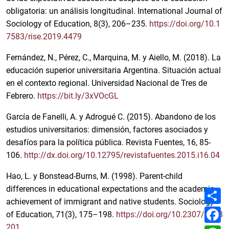
obligatoria: un análisis longitudinal. International Journal of
Sociology of Education, 8(3), 206–235.
https://doi.org/10.1
7583/rise.2019.4479
Fernández, N., Pérez, C., Marquina, M. y Aiello, M. (2018). La
educación superior universitaria Argentina. Situación actual
en el contexto regional. Universidad Nacional de Tres de
Febrero.
https://bit.ly/3xVOcGL
García de Fanelli, A. y Adrogué C. (2015). Abandono de los
estudios universitarios: dimensión, factores asociados y
desafíos para la política pública. Revista Fuentes, 16, 85-
106.
http://dx.doi.org/10.12795/revistafuentes.2015.i16.04
Hao, L. y Bonstead-Burns, M. (1998). Parent-child
differences in educational expectations and the academic
C
o
achievement of immigrant and native students. Sociology
m
F
of Education, 71(3), 175–198.
https://doi.org/10.2307/2673
p
a
a
c
201