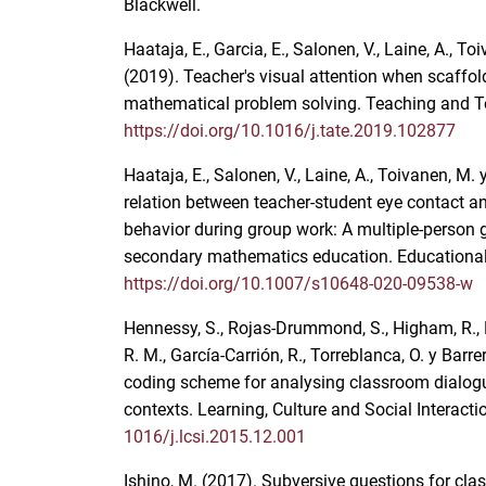
Blackwell.
Haataja, E., Garcia, E., Salonen, V., Laine, A., T
(2019). Teacher's visual attention when scaffol
mathematical problem solving. Teaching and T
https://doi.org/10.1016/j.tate.2019.102877
Haataja, E., Salonen, V., Laine, A., Toivanen, M.
relation between teacher-student eye contact an
behavior during group work: A multiple-person 
secondary mathematics education. Educational
https://doi.org/10.1007/s10648-020-09538-w
Hennessy, S., Rojas-Drummond, S., Higham, R., M
R. M., García-Carrión, R., Torreblanca, O. y Barr
coding scheme for analysing classroom dialog
contexts. Learning, Culture and Social Interacti
1016/j.lcsi.2015.12.001
Ishino, M. (2017). Subversive questions for clas