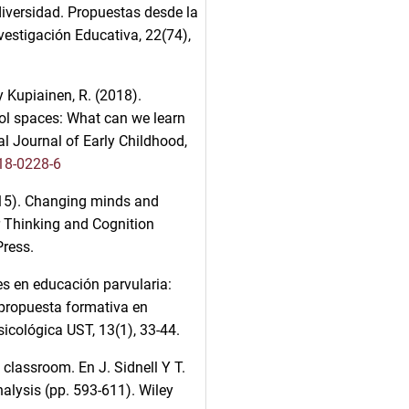
diversidad. Propuestas desde la
nvestigación Educativa, 22(74),
. y Kupiainen, R. (2018).
hool spaces: What can we learn
al Journal of Early Childhood,
18-0228-6
(2015). Changing minds and
r Thinking and Cognition
ress.
es en educación parvularia:
 propuesta formativa en
cológica UST, 13(1), 33-44.
 classroom. En J. Sidnell Y T.
alysis (pp. 593-611). Wiley