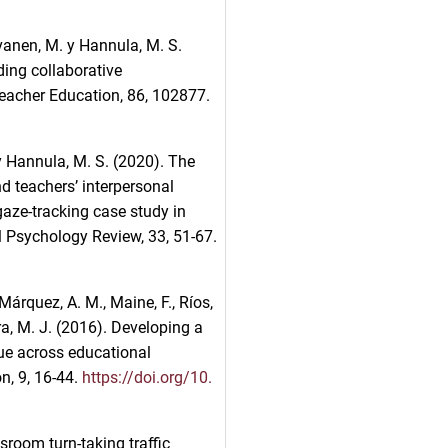
oivanen, M. y Hannula, M. S.
ding collaborative
eacher Education, 86, 102877.
 y Hannula, M. S. (2020). The
d teachers’ interpersonal
gaze-tracking case study in
 Psychology Review, 33, 51-67.
árquez, A. M., Maine, F., Ríos,
era, M. J. (2016). Developing a
ue across educational
on, 9, 16-44.
https://doi.org/10.
sroom turn-taking traffic