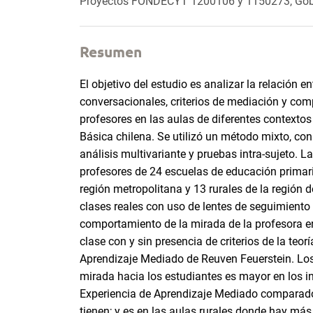
Proyectos FONDECYT 1200106 y 1150273, Gobi
Resumen
El objetivo del estudio es analizar la relación en
conversacionales, criterios de mediación y co
profesores en las aulas de diferentes contexto
Básica chilena. Se utilizó un método mixto, con
análisis multivariante y pruebas intra-sujeto. L
profesores de 24 escuelas de educación primari
región metropolitana y 13 rurales de la región 
clases reales con uso de lentes de seguimiento o
comportamiento de la mirada de la profesora en
clase con y sin presencia de criterios de la teor
Aprendizaje Mediado de Reuven Feuerstein. Los
mirada hacia los estudiantes es mayor en los in
Experiencia de Aprendizaje Mediado comparado
tienen; y es en las aulas rurales donde hay más 