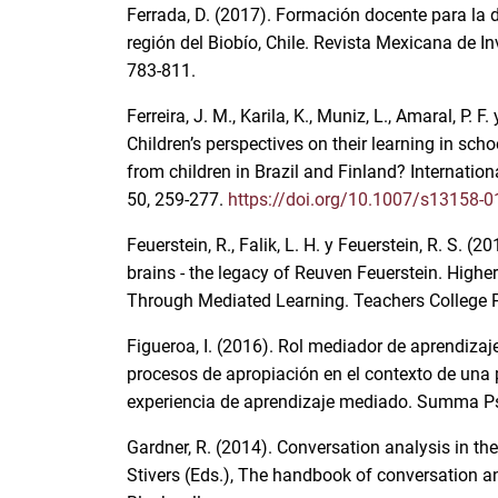
Ferrada, D. (2017). Formación docente para la 
región del Biobío, Chile. Revista Mexicana de I
783-811.
Ferreira, J. M., Karila, K., Muniz, L., Amaral, P. F
Children’s perspectives on their learning in sc
from children in Brazil and Finland? Internation
50, 259-277.
https://doi.org/10.1007/s13158-0
Feuerstein, R., Falik, L. H. y Feuerstein, R. S. 
brains - the legacy of Reuven Feuerstein. Highe
Through Mediated Learning. Teachers College P
Figueroa, I. (2016). Rol mediador de aprendizaj
procesos de apropiación en el contexto de una
experiencia de aprendizaje mediado. Summa Psi
Gardner, R. (2014). Conversation analysis in the
Stivers (Eds.), The handbook of conversation an