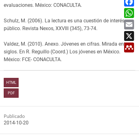
p
a
evaluaciones. México: CONACULTA.
a
c
W
r
e
h
t
b
a
Schulz, M. (2006). La lectura es una cuestión de interés
E
i
o
t
m
r
o
público. Revista Nexos, XXVIII (345), 73-74.
s
a
X
k
A
i
p
l
Valdez, M. (2010). Anexo. Jóvenes en cifras. Mirada entre
M
p
e
siglos. En R. Reguillo (Coord.) Los jóvenes en México.
n
d
México: FCE- CONACULTA.
e
l
e
y
HTML
PDF
Publicado
2014-10-20