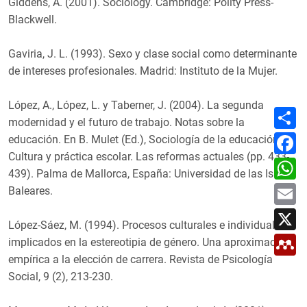
Giddens, A. (2001). Sociology. Cambridge: Polity Press-
Blackwell.
Gaviria, J. L. (1993). Sexo y clase social como determinante
de intereses profesionales. Madrid: Instituto de la Mujer.
López, A., López, L. y Taberner, J. (2004). La segunda
C
o
modernidad y el futuro de trabajo. Notas sobre la
m
F
educación. En B. Mulet (Ed.), Sociología de la educación:
p
a
a
Cultura y práctica escolar. Las reformas actuales (pp. 433-
c
W
r
e
h
439). Palma de Mallorca, España: Universidad de las Islas
t
b
a
E
i
Baleares.
o
t
m
r
o
s
a
X
k
A
i
López-Sáez, M. (1994). Procesos culturales e individuales
p
l
M
p
implicados en la estereotipia de género. Una aproximación
e
empírica a la elección de carrera. Revista de Psicología
n
d
Social, 9 (2), 213-230.
e
l
e