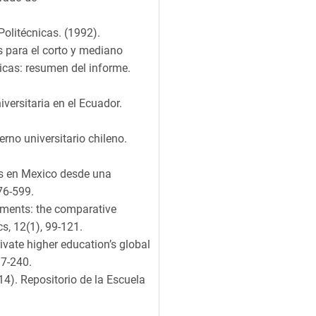
olitécnicas. (1992).
s para el corto y mediano
nicas: resumen del informe.
versitaria en el Ecuador.
erno universitario chileno.
des en Mexico desde una
76-599.
rnments: the comparative
cs, 12(1), 99-121.
ivate higher education’s global
17-240.
014). Repositorio de la Escuela