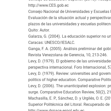
http://www.CES.gob.ec
Consejo Nacional de Universidades y Escuelas P
Evaluación de la situación actual y perspectiva
plazos de las universidades y escuelas politec
Quito: Autor.
Galarza, G. (2004). La educación superior no uni
Caracas: UNESCO/IESALC.
Ganga, F. A. (2005). Análisis preliminar del gobi
Revista Venezolana de Gerencia, 10, 213-246.
Levy, D. (1979). El gobierno de las universida
perspectiva internacional. Foro Internacional, 5
Levy, D. (1979). Review: universities and gove
politics of higher education. Comparative Politi
Levy, D. (2006). The unanticipated explosion: pr
surge. Comparative Education Review, 50(2), 2
Machasilla, E. P., Sánchez, D. y Urgilés, O. E. (2
Superior Politécnica del Litoral. Recuperado de
http://www.dspace.espol.edu.ec