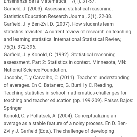
Enseñanza de la Matemática, 17(1), 31-57.
Garfield, J. (2003). Assessing statistical reasoning.
Statistics Education Research Journal, 2(1), 22-38.
Garfield, J. y Ben-Zvi, D. (2007). How students learn
statistics revisited: A current review of research on teaching
and learning statistics. International Statistical Review,
75(3), 372-396.
Garfield, J. y Konold, C. (1992). Statistical reasoning
assessment. Part 2: Statistics in context. Minnesota, MN:
National Science Foundation.
Jacobbe, T. y Carvalho, C. (2011). Teachers’ understanding
of averages. En C. Batanero, G. Burrill y C. Reading,
Teaching statistics in school mathematics-challenges for
teaching and teacher education (pp. 199-209). Países Bajos:
Springer.
Konold, C. y Pollatsek, A. (2004). Conceptualizing an
average as a stable feature of a noisy process. En D. Ben-
Zvi y J. Garfield (Eds.), The challenge of developing