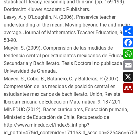
statistical literacy, reasoning and thinking (pp. 169-199).
Dordrecht: Kluwer Academic Publishers.
Leavy, A. y O’Loughlin, N. (2006). Preservice teacher
understanding of the mean: Moving beyond the arithmetic
C
average. Journal of Mathematics Teacher Education, 9(1),
o
m
F
53-90.
p
a
a
Mayén, S. (2009). Comprensión de las medidas de
c
W
r
e
tendencia central por estudiantes mexicanos de Educación
h
t
b
a
E
i
Secundaria y Bachillerato. Tesis Doctoral no publicada.
o
t
m
r
o
s
Universidad de Granada.
a
X
k
A
i
Mayén, S., Cobo, B., Batanero, C. y Balderas, P. (2007).
p
l
M
p
Comprensión de las medidas de posición central en
e
estudiantes mexicanos de bachillerato. Unión, Revista
n
d
Iberoamericana de Educación Matemática, 9, 187-201.
e
MINEDUC (2012). Bases curriculares, Educación primaria,
l
e
Ministerio de Educación de Chile. Recuperado de
y
http://www.mineduc.cl/index5_int.php?
id_portal=47&id_contenido=17116&id_seccion=3264&c=6753