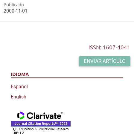
d
Publicado
e
2000-11-01
l
e
y
ISSN: 1607-4041
ENVIAR ARTÍCULO
IDIOMA
Español
English