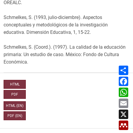
OREALC.
Schmelkes, S. (1993, julio-diciembre). Aspectos
conceptuales y metodológicos de la investigación
educativa. Dimensión Educativa, 1, 15-22.
Schmelkes, S. (Coord.). (1997). La calidad de la educación
primaria: Un estudio de caso. México: Fondo de Cultura
Económica.
C
o
m
F
p
a
HTML
a
c
W
r
e
h
PDF
t
b
a
E
i
o
t
m
r
HTML (EN)
o
s
a
X
k
A
i
PDF (EN)
p
l
M
p
e
n