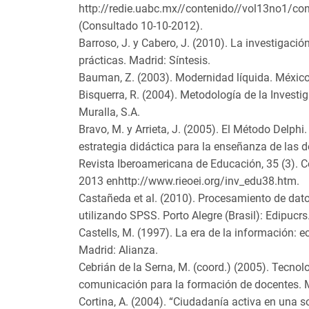
http://redie.uabc.mx//contenido//vol13no1/co
(Consultado 10-10-2012).
Barroso, J. y Cabero, J. (2010). La investigació
prácticas. Madrid: Síntesis.
Bauman, Z. (2003). Modernidad líquida. México
Bisquerra, R. (2004). Metodología de la Investi
Muralla, S.A.
Bravo, M. y Arrieta, J. (2005). El Método Delph
estrategia didáctica para la enseñanza de las
Revista Iberoamericana de Educación, 35 (3). C
2013 enhttp://www.rieoei.org/inv_edu38.htm.
Castañeda et al. (2010). Procesamiento de datos
utilizando SPSS. Porto Alegre (Brasil): Edipucrs
Castells, M. (1997). La era de la información: 
Madrid: Alianza.
Cebrián de la Serna, M. (coord.) (2005). Tecnol
comunicación para la formación de docentes. M
Cortina, A. (2004). “Ciudadanía activa en una so