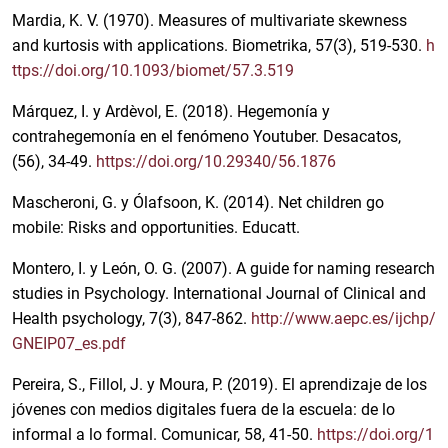
Mardia, K. V. (1970). Measures of multivariate skewness
and kurtosis with applications. Biometrika, 57(3), 519-530.
h
ttps://doi.org/10.1093/biomet/57.3.519
Márquez, I. y Ardèvol, E. (2018). Hegemonía y
contrahegemonía en el fenómeno Youtuber. Desacatos,
(56), 34-49.
https://doi.org/10.29340/56.1876
Mascheroni, G. y Ólafsoon, K. (2014). Net children go
mobile: Risks and opportunities. Educatt.
Montero, I. y León, O. G. (2007). A guide for naming research
studies in Psychology. International Journal of Clinical and
Health psychology, 7(3), 847-862.
http://www.aepc.es/ijchp/
GNEIP07_es.pdf
Pereira, S., Fillol, J. y Moura, P. (2019). El aprendizaje de los
jóvenes con medios digitales fuera de la escuela: de lo
informal a lo formal. Comunicar, 58, 41-50.
https://doi.org/1