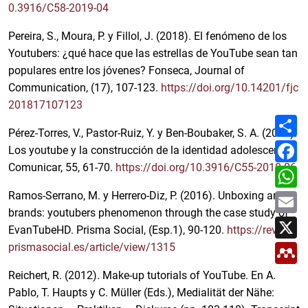
0.3916/C58-2019-04
Pereira, S., Moura, P. y Fillol, J. (2018). El fenómeno de los
Youtubers: ¿qué hace que las estrellas de YouTube sean tan
populares entre los jóvenes? Fonseca, Journal of
Communication, (17), 107-123.
https://doi.org/10.14201/fjc
201817107123
C
o
Pérez-Torres, V., Pastor-Ruiz, Y. y Ben-Boubaker, S. A. (2018).
m
F
Los youtube y la construcción de la identidad adolescente.
p
a
a
c
Comunicar, 55, 61-70.
https://doi.org/10.3916/C55-2018-06
W
r
e
h
t
b
a
E
Ramos-Serrano, M. y Herrero-Diz, P. (2016). Unboxing and
i
o
t
m
r
o
brands: youtubers phenomenon through the case study of
s
a
X
k
A
i
EvanTubeHD. Prisma Social, (Esp.1), 90-120.
https://revista
p
l
M
p
prismasocial.es/article/view/1315
e
n
Reichert, R. (2012). Make-up tutorials of YouTube. En A.
d
e
Pablo, T. Haupts y C. Müller (Eds.), Medialität der Nähe:
l