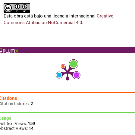
Esta obra está bajo una licencia internacional
Creative
Commons Atribución-NoComercial 4.0
.
Citations
Citation Indexes:
2
Usage
Full Text Views:
159
Abstract Views:
14