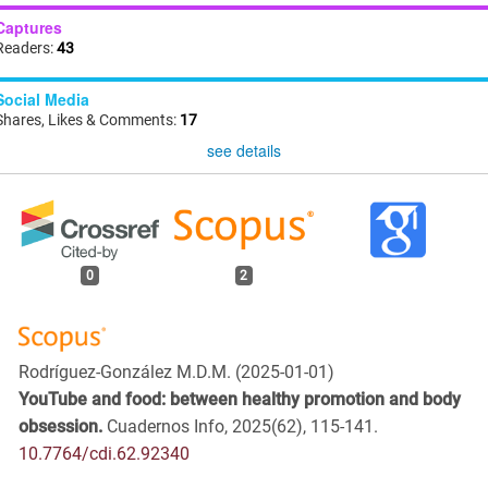
Captures
Readers:
43
Social Media
Shares, Likes & Comments:
17
see details
0
2
Rodríguez-González M.D.M.
(2025-01-01)
YouTube and food: between healthy promotion and body
obsession.
Cuadernos Info, 2025(62), 115-141.
10.7764/cdi.62.92340