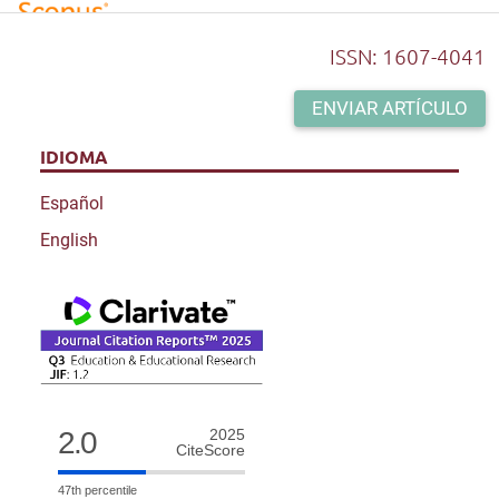
Suárez-García Z.
(2023-03-31)
ISSN: 1607-4041
Use of social networks in preadolescence: gender
differences.
Psychology Society and Education, 15(1), 30-
ENVIAR ARTÍCULO
39.
IDIOMA
10.21071/psye.v15i1.15277
Español
English
2.0
2025
CiteScore
47th percentile