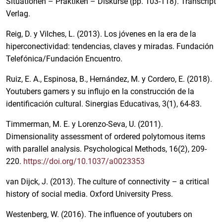
Situationen – Praktiken – Diskurse (pp. 103-118). Transcript
e
y
Verlag.
Reig, D. y Vilches, L. (2013). Los jóvenes en la era de la
hiperconectividad: tendencias, claves y miradas. Fundación
Telefónica/Fundación Encuentro.
Ruiz, E. A., Espinosa, B., Hernández, M. y Cordero, E. (2018).
Youtubers gamers y su influjo en la construcción de la
identificación cultural. Sinergias Educativas, 3(1), 64-83.
Timmerman, M. E. y Lorenzo-Seva, U. (2011).
Dimensionality assessment of ordered polytomous items
with parallel analysis. Psychological Methods, 16(2), 209-
220.
https://doi.org/10.1037/a0023353
van Dijck, J. (2013). The culture of connectivity – a critical
history of social media. Oxford University Press.
Westenberg, W. (2016). The influence of youtubers on