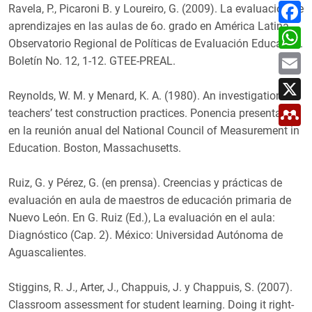
m
F
Ravela, P., Picaroni B. y Loureiro, G. (2009). La evaluación de
p
a
a
aprendizajes en las aulas de 6o. grado en América Latina.
c
W
r
e
h
Observatorio Regional de Políticas de Evaluación Educativa.
t
b
a
E
i
o
Boletín No. 12, 1-12. GTEE-PREAL.
t
m
r
o
s
a
X
k
A
i
Reynolds, W. M. y Menard, K. A. (1980). An investigation of
p
l
M
p
teachers’ test construction practices. Ponencia presentada
e
n
en la reunión anual del National Council of Measurement in
d
Education. Boston, Massachusetts.
e
l
e
Ruiz, G. y Pérez, G. (en prensa). Creencias y prácticas de
y
evaluación en aula de maestros de educación primaria de
Nuevo León. En G. Ruiz (Ed.), La evaluación en el aula:
Diagnóstico (Cap. 2). México: Universidad Autónoma de
Aguascalientes.
Stiggins, R. J., Arter, J., Chappuis, J. y Chappuis, S. (2007).
Classroom assessment for student learning. Doing it right-