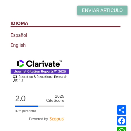
ENVIAR ARTÍCULO
IDIOMA
Español
English
2.0
2025
CiteScore
C
47th percentile
o
m
F
Powered by
p
a
a
c
W