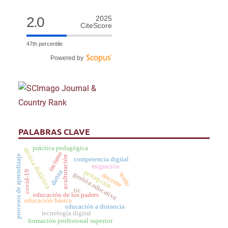
2.0
2025
CiteScore
47th percentile
Powered by
PALABRAS CLAVE
práctica pedagógica
técnica didáctica
racismo
procesos de aprendizaje
aculturación
competencia digital
migración
percepción
danza
covid-19
gestión educativa
sordo
docente
tic
educación de los padres
educación básica
educación a distancia
tecnología digital
formación profesional superior