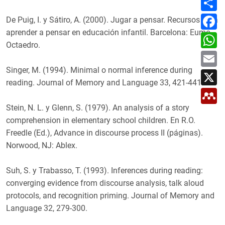
o
m
F
De Puig, I. y Sátiro, A. (2000). Jugar a pensar. Recursos para
p
a
a
aprender a pensar en educación infantil. Barcelona: Eumo-
c
W
r
e
h
Octaedro.
t
b
a
E
i
o
t
m
r
o
s
a
Singer, M. (1994). Minimal o normal inference during
X
k
A
i
reading. Journal of Memory and Language 33, 421-441.
p
l
M
p
e
n
Stein, N. L. y Glenn, S. (1979). An analysis of a story
d
comprehension in elementary school children. En R.O.
e
l
Freedle (Ed.), Advance in discourse process II (páginas).
e
Norwood, NJ: Ablex.
y
Suh, S. y Trabasso, T. (1993). Inferences during reading:
converging evidence from discourse analysis, talk aloud
protocols, and recognition priming. Journal of Memory and
Language 32, 279-300.