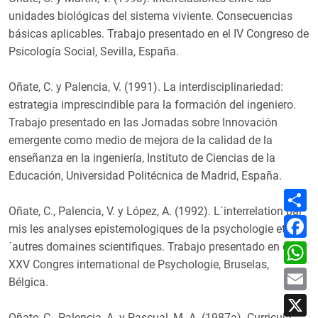
unidades biológicas del sistema viviente. Consecuencias
básicas aplicables. Trabajo presentado en el IV Congreso de
Psicología Social, Sevilla, España.
Oñate, C. y Palencia, V. (1991). La interdisciplinariedad:
estrategia imprescindible para la formación del ingeniero.
Trabajo presentado en las Jornadas sobre Innovación
emergente como medio de mejora de la calidad de la
enseñanza en la ingeniería, Instituto de Ciencias de la
Educación, Universidad Politécnica de Madrid, España.
C
o
Oñate, C., Palencia, V. y López, A. (1992). L´interrelation par
m
F
p
mis les analyses epistemologiques de la psychologie et d
a
a
c
W
´autres domaines scientifiques. Trabajo presentado en el
r
e
h
t
XXV Congres international de Psychologie, Bruselas,
b
a
E
i
o
t
Bélgica.
m
r
o
s
a
X
k
A
i
p
Oñate, C., Palencia, A. y Pascual, M. A. (1987a). Curricula