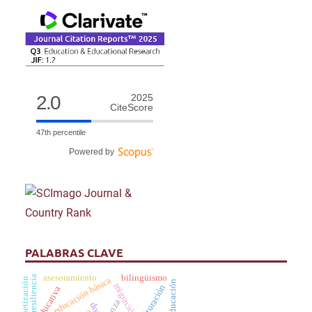
2.0
2025
CiteScore
47th percentile
Powered by
PALABRAS CLAVE
asesoramiento
bilingüismo
resiliencia
educación básica
alfabetización
coeducación
migración
aculturación
danza