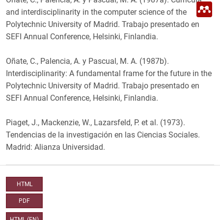
l
M
p
and interdisciplinarity in the computer science of the
e
n
Polytechnic University of Madrid. Trabajo presentado en
d
e
SEFI Annual Conference, Helsinki, Finlandia.
l
e
y
Oñate, C., Palencia, A. y Pascual, M. A. (1987b).
Interdisciplinarity: A fundamental frame for the future in the
Polytechnic University of Madrid. Trabajo presentado en
SEFI Annual Conference, Helsinki, Finlandia.
Piaget, J., Mackenzie, W., Lazarsfeld, P. et al. (1973).
Tendencias de la investigación en las Ciencias Sociales.
Madrid: Alianza Universidad.
HTML
PDF
HTML (EN)