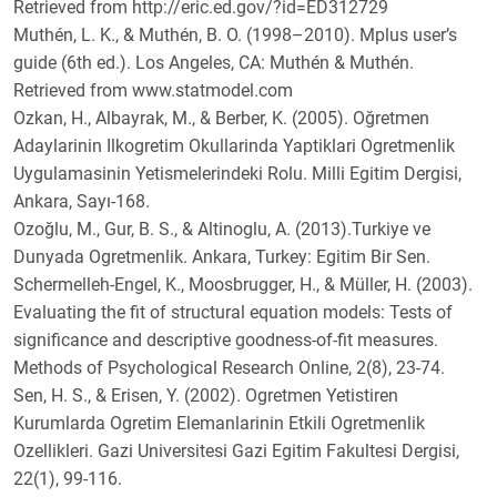
e
Retrieved from http://eric.ed.gov/?id=ED312729
y
Muthén, L. K., & Muthén, B. O. (1998–2010). Mplus user’s
guide (6th ed.). Los Angeles, CA: Muthén & Muthén.
Retrieved from www.statmodel.com
Ozkan, H., Albayrak, M., & Berber, K. (2005). Oğretmen
Adaylarinin Ilkogretim Okullarinda Yaptiklari Ogretmenlik
Uygulamasinin Yetismelerindeki Rolu. Milli Egitim Dergisi,
Ankara, Sayı-168.
Ozoğlu, M., Gur, B. S., & Altinoglu, A. (2013).Turkiye ve
Dunyada Ogretmenlik. Ankara, Turkey: Egitim Bir Sen.
Schermelleh-Engel, K., Moosbrugger, H., & Müller, H. (2003).
Evaluating the fit of structural equation models: Tests of
significance and descriptive goodness-of-fit measures.
Methods of Psychological Research Online, 2(8), 23-74.
Sen, H. S., & Erisen, Y. (2002). Ogretmen Yetistiren
Kurumlarda Ogretim Elemanlarinin Etkili Ogretmenlik
Ozellikleri. Gazi Universitesi Gazi Egitim Fakultesi Dergisi,
22(1), 99-116.