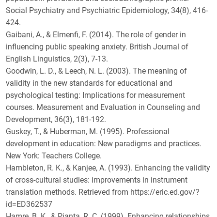
Social Psychiatry and Psychiatric Epidemiology, 34(8), 416-
424.
Gaibani, A., & Elmenfi, F. (2014). The role of gender in
influencing public speaking anxiety. British Journal of
English Linguistics, 2(3), 7-13.
Goodwin, L. D., & Leech, N. L. (2003). The meaning of
validity in the new standards for educational and
psychological testing: Implications for measurement
courses. Measurement and Evaluation in Counseling and
Development, 36(3), 181-192.
Guskey, T., & Huberman, M. (1995). Professional
development in education: New paradigms and practices.
New York: Teachers College.
Hambleton, R. K., & Kanjee, A. (1993). Enhancing the validity
of cross-cultural studies: improvements in instrument
translation methods. Retrieved from https://eric.ed.gov/?
id=ED362537
Hamre, B. K., & Pianta, R. C. (1999). Enhancing relationships