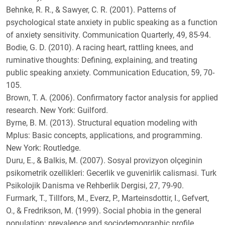
Behnke, R. R., & Sawyer, C. R. (2001). Patterns of
psychological state anxiety in public speaking as a function
of anxiety sensitivity. Communication Quarterly, 49, 85-94.
Bodie, G. D. (2010). A racing heart, rattling knees, and
ruminative thoughts: Defining, explaining, and treating
public speaking anxiety. Communication Education, 59, 70-
105.
Brown, T. A. (2006). Confirmatory factor analysis for applied
research. New York: Guilford.
Byrne, B. M. (2013). Structural equation modeling with
Mplus: Basic concepts, applications, and programming.
New York: Routledge.
Duru, E., & Balkis, M. (2007). Sosyal provizyon olçeginin
psikometrik ozellikleri: Gecerlik ve guvenirlik calismasi. Turk
Psikolojik Danisma ve Rehberlik Dergisi, 27, 79-90.
Furmark, T., Tillfors, M., Everz, P., Marteinsdottir, I., Gefvert,
O., & Fredrikson, M. (1999). Social phobia in the general
population: prevalence and sociodemographic profile.