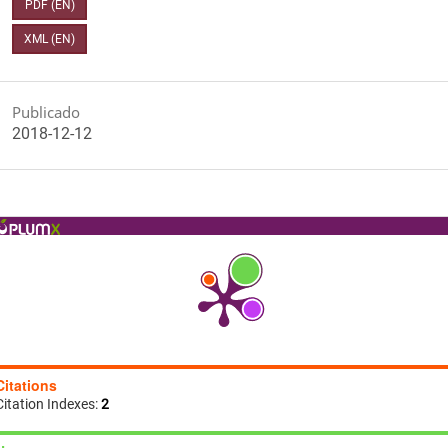
PDF (EN)
XML (EN)
Publicado
2018-12-12
Citations
Citation Indexes:
2