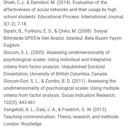
Shieh, C.J,. & Demirkol, M. (2014). Evaluation of the
effectiveness of social networks and their usage by high
school students. Educational Process: International Journal,
3(1-2), 7-18.
Sipahi, B., Yurtkoru, E. S., & Çinko, M. (2008). Sosyal
Bilimlerde SPSS’le Veri Analizi. Istanbul: Beta Basım Yayım
Dağıtım.
Slocum, S. L. (2005). Assessing unidimensionality of
psychological scales: Using individual and integrative
criteria from factor analysis. Unpublished Doctoral
Dissertation, University of British Columbia, Canada.
Slocum-Gori, S. L., & Zumbo, B. D. (2011). Assessing the
unidimensionality of psychological scales: Using multiple
criteria from factor analysis. Social Indicators Research,
102(3), 443-461.
Vangelisti, A. L., Daly, J. A., & Friedrich, G. W. (2013).
Teaching communication: Theory, research, and methods.
London: Routledge.