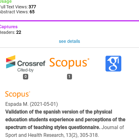
Usage
Full Text Views:
377
Abstract Views:
65
Captures
Readers:
22
see details
0
1
Espada M.
(2021-05-01)
Validation of the spanish version of the physical
education students experience and perceptions of the
spectrum of teaching styles questionnaire.
Journal of
Sport and Health Research, 13(2), 305-318.