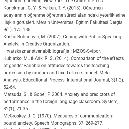
equation modeling. New York: The Guilford Press.
Konokman, G. Y., & Yelken, T. Y. (2013). Öğretmen
adaylarının öğrenme öğretme süreci alanındaki yeterliklerine
ilişkin görüşleri. Mersin Üniversitesi Eğitim Fakültesi Dergisi,
9(1), 175-188.
Kostić-Bobanović, M. (2007). Coping with Public Speaking
Anxiety. In Creative Organization.
Hrvatskaznanstvenabibliografija i MZOS-Svibor.
Kubiatko, M., & Arik, R. S. (2014). Comparison of the effects
of gender variable on attitudes towards the teaching
profession by random and fixed effects model: Meta-
Analysis. Educational Process: International Journal, 3(1-2),
52-64.
Matsuda, S., & Gobel, P. 2004. Anxiety and predictors of
performance in the foreign language classroom. System,
32(1), 21-36.
McCroskey, J. C. (1970). Measures of communication-
bound anxiety. Speech Monographs, 37, 269-277.