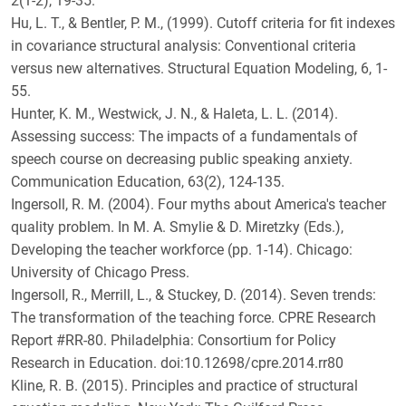
2(1-2), 19-35.
Hu, L. T., & Bentler, P. M., (1999). Cutoff criteria for fit indexes
in covariance structural analysis: Conventional criteria
versus new alternatives. Structural Equation Modeling, 6, 1-
55.
Hunter, K. M., Westwick, J. N., & Haleta, L. L. (2014).
Assessing success: The impacts of a fundamentals of
speech course on decreasing public speaking anxiety.
Communication Education, 63(2), 124-135.
Ingersoll, R. M. (2004). Four myths about America's teacher
quality problem. In M. A. Smylie & D. Miretzky (Eds.),
Developing the teacher workforce (pp. 1-14). Chicago:
University of Chicago Press.
Ingersoll, R., Merrill, L., & Stuckey, D. (2014). Seven trends:
The transformation of the teaching force. CPRE Research
Report #RR-80. Philadelphia: Consortium for Policy
Research in Education. doi:10.12698/cpre.2014.rr80
Kline, R. B. (2015). Principles and practice of structural