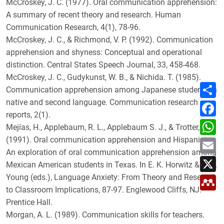
McCroskey, J. C. (1977). Oral communication apprehension:
A summary of recent theory and research. Human
Communication Research, 4(1), 78-96.
McCroskey, J. C., & Richmond, V. P. (1992). Communication
apprehension and shyness: Conceptual and operational
distinction. Central States Speech Journal, 33, 458-468.
McCroskey, J. C., Gudykunst, W. B., & Nichida. T. (1985).
C
Communication apprehension among Japanese students in
o
m
native and second language. Communication research
F
p
a
reports, 2(1).
a
c
W
r
Mejías, H., Applebaum, R. L., Applebaum S. J., & Trotter, R. T.
e
h
t
b
a
(1991). Oral communication apprehension and Hispanics:
E
i
o
t
m
r
o
An exploration of oral communication apprehension among
s
a
X
k
A
Mexican American students in Texas. In E. K. Horwitz & D. J.
i
p
l
Young (eds.), Language Anxiety: From Theory and Research
M
p
e
to Classroom Implications, 87-97. Englewood Cliffs, NJ:
n
d
Prentice Hall.
e
Morgan, A. L. (1989). Communication skills for teachers.
l