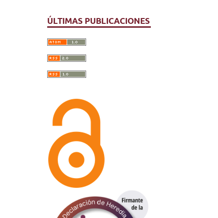
l
e
y
ÚLTIMAS PUBLICACIONES