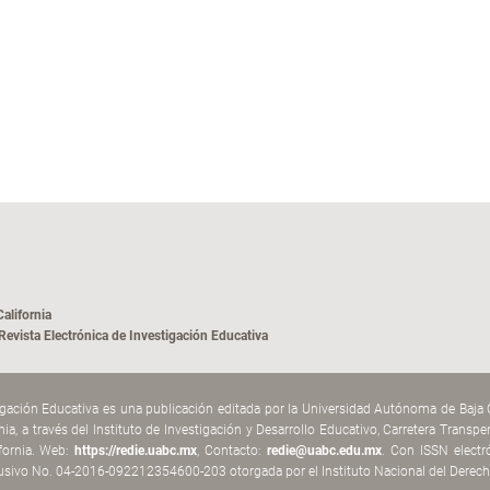
alifornia
vista Electrónica de Investigación Educativa
tigación Educativa es una publicación editada por la Universidad Autónoma de Baja
ornia, a través del Instituto de Investigación y Desarrollo Educativo, Carretera Tran
ifornia. Web:
https://redie.uabc.mx
, Contacto:
redie@uabc.edu.mx
. Con ISSN electr
usivo No. 04-2016-092212354600-203 otorgada por el Instituto Nacional del Derech