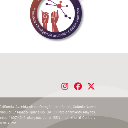
 California, Avenida Álvaro Obregón sin número, Colonia Nueva
speninsular Ensenada-Tijuana No. 3917, Fraccionamiento Playitas,
ónico 1607-4041 otorgado por el ISSN International Centre y
o de Autor.