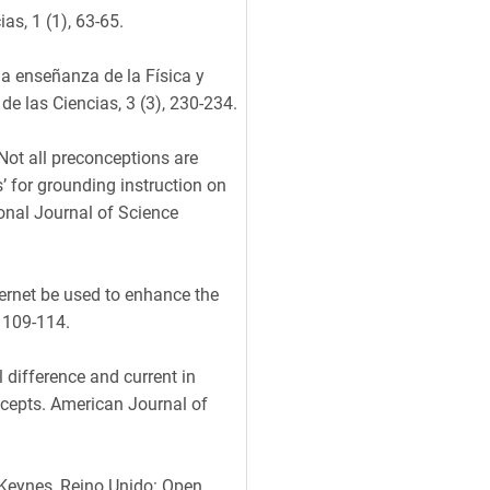
as, 1 (1), 63-65.
la enseñanza de la Física y
de las Ciencias, 3 (3), 230-234.
 Not all preconceptions are
’ for grounding instruction on
ional Journal of Science
ternet be used to enhance the
, 109-114.
l difference and current in
oncepts. American Journal of
n Keynes, Reino Unido: Open