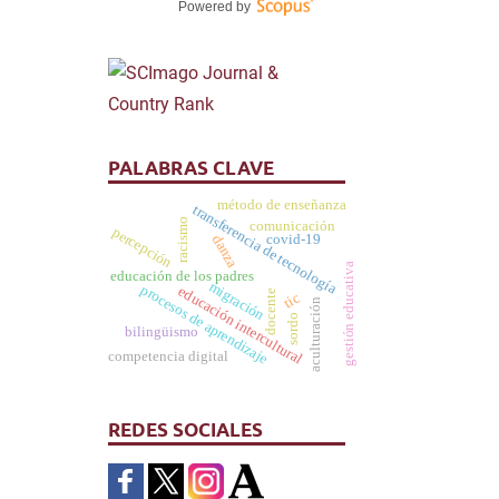
Powered by
PALABRAS CLAVE
método de enseñanza
transferencia de tecnología
racismo
comunicación
percepción
covid-19
danza
gestión educativa
educación de los padres
migración
procesos de aprendizaje
educación intercultural
docente
tic
aculturación
sordo
bilingüismo
competencia digital
REDES SOCIALES