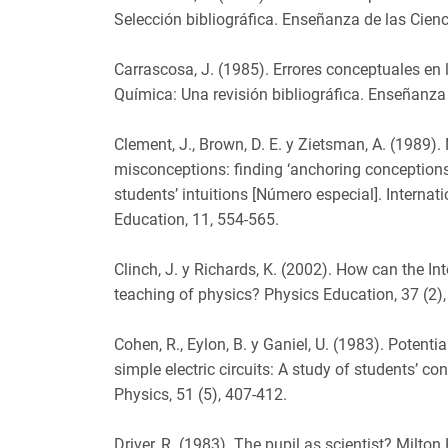
Selección bibliográfica. Enseñanza de las Cienci
Carrascosa, J. (1985). Errores conceptuales en 
Química: Una revisión bibliográfica. Enseñanza 
Clement, J., Brown, D. E. y Zietsman, A. (1989).
misconceptions: finding ‘anchoring conceptions
students’ intuitions [Número especial]. Internat
Education, 11, 554-565.
Clinch, J. y Richards, K. (2002). How can the In
teaching of physics? Physics Education, 37 (2)
Cohen, R., Eylon, B. y Ganiel, U. (1983). Potentia
simple electric circuits: A study of students’ c
Physics, 51 (5), 407-412.
Driver, R. (1983). The pupil as scientist? Milto