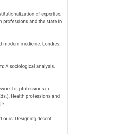
itutionalization of expertise.
h professions and the state in
nd modern medicine. Londres:
m: A sociological analysis.
ework for ptofessions in
Eds.), Health professions and
ge.
nd ours: Designing decent