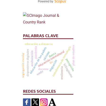
Powered by
PALABRAS CLAVE
educación a distancia
plan de estudios
transferencia de tecnología
pandemia
educación de los padres
dispositivos digitales
educación intercultural
aculturación
racismo
danza
segregación escolar
percepción
migración
tic
bilingüismo
resiliencia
docente
sordo
REDES SOCIALES