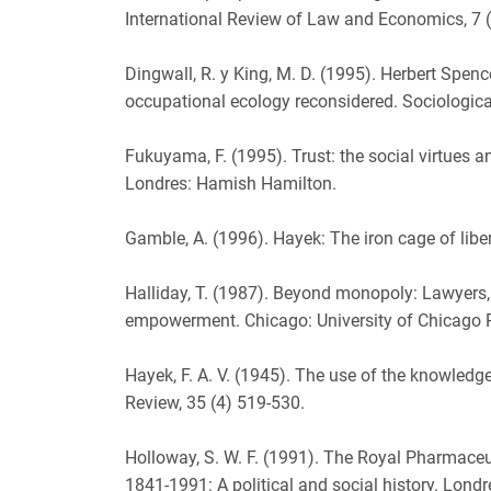
International Review of Law and Economics, 7 (
Dingwall, R. y King, M. D. (1995). Herbert Spenc
occupational ecology reconsidered. Sociological
Fukuyama, F. (1995). Trust: the social virtues an
Londres: Hamish Hamilton.
Gamble, A. (1996). Hayek: The iron cage of liber
Halliday, T. (1987). Beyond monopoly: Lawyers, 
empowerment. Chicago: University of Chicago 
Hayek, F. A. V. (1945). The use of the knowled
Review, 35 (4) 519-530.
Holloway, S. W. F. (1991). The Royal Pharmaceut
1841-1991: A political and social history. Lond