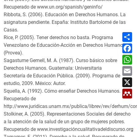
Recuperado de www.un.org/spanish/geninfo/
Ribbota, S. (2006). Educación en Derechos Humanos. La
asignatura pendiente. España: Instituto Bartolomé de las
Casas.
C
Rice, P. (2005). Tener derechos no basta. Programa
o
m
Venezolano de Educación-Acción en Derechos Humanos
F
p
a
(Provea).
a
c
W
r
e
Sagastume Gemell, M. A. (1987). Curso básico sobre
h
t
b
a
E
Derechos Humanos. Guatemala: Universitaria
i
o
t
m
r
o
Secretaría de Educación Pública. (2009). Programa de
s
a
X
k
A
i
estudio, 2009. México: Autor.
p
l
M
p
Squella, A. (1992). Cómo enseñar Derechos Humanos.
e
Recuperado de
n
d
http://www.juridicas.unam.mx/publica/librev/rev/derhum/co
e
Stolkiner, A. (2005). Representaciones Sociales del derecho
l
e
a la atención de la salud de un grupo de mujeres pobres.
y
Recuperado de www.investigacióncualitativadeldiscurso.org
Tamames, E. (2011). Derecho a la salud. Recuperado de