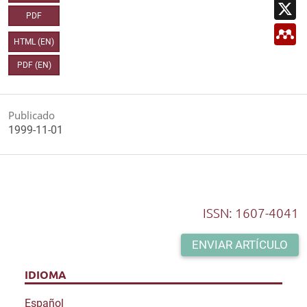
a
X
k
A
i
PDF
p
l
M
p
e
HTML (EN)
n
d
PDF (EN)
e
l
e
y
Publicado
1999-11-01
ISSN: 1607-4041
ENVIAR ARTÍCULO
IDIOMA
Español