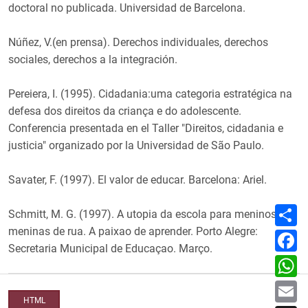
doctoral no publicada. Universidad de Barcelona.
Núñez, V.(en prensa). Derechos individuales, derechos
sociales, derechos a la integración.
Pereiera, I. (1995). Cidadania:uma categoria estratégica na
defesa dos direitos da criança e do adolescente.
Conferencia presentada en el Taller "Direitos, cidadania e
justicia" organizado por la Universidad de São Paulo.
Savater, F. (1997). El valor de educar. Barcelona: Ariel.
C
Schmitt, M. G. (1997). A utopia da escola para meninos e
o
m
meninas de rua. A paixao de aprender. Porto Alegre:
F
p
a
Secretaria Municipal de Educaçao. Março.
a
c
W
r
e
h
t
b
a
E
i
o
t
m
r
o
HTML
s