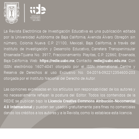
La Revista Electrónica de Investigación Educativa es una publicación editada
por la Universidad Autónoma de Baja California, Avenida Álvaro Obregón sin
número, Colonia Nueva C.P. 21100, Mexicali, Baja California, a través del
Instituto de Investigación y Desarrollo Educativo, Carretera Transpeninsular
Ensenada-Tijuana No. 3917, Fraccionamiento Playitas, C.P. 22860, Ensenada,
Baja California. Web:
https://redie.uabc.mx
, Contacto:
redie@uabc.edu.mx
. Con
ISSN electrónico 1607-4041 otorgado por el ISSN International Centre y
Reserva de Derechos al uso Exclusivo No. 04-2016-092212354600-203
otorgada por el Instituto Nacional del Derecho de Autor.
Las opiniones expresadas en los artículos son responsabilidad de los autores y
no necesariamente reflejan la postura del Editor. Todos los contenidos de la
REDIE se publican bajo la
Licencia Creative Commons Atribución-Nocomercial
4.0 Internacional
y pueden ser usados gratuitamente para fines no comerciales
dando los créditos a los autores y a la Revista, como lo establece esta licencia.