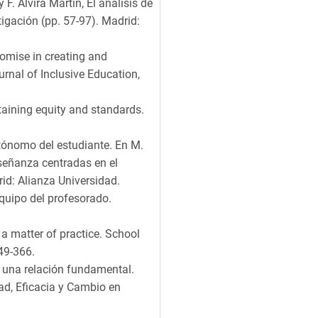
 F. Alvira Martín, El análisis de
tigación (pp. 57-97). Madrid:
omise in creating and
urnal of Inclusive Education,
taining equity and standards.
autónomo del estudiante. En M.
señanza centradas en el
id: Alianza Universidad.
equipo del profesorado.
 a matter of practice. School
49-366.
r una relación fundamental.
ad, Eficacia y Cambio en