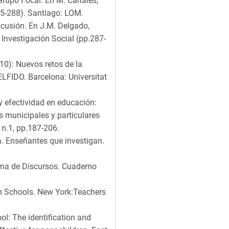
 Grupo Focal. En M. Canales,
65-288). Santiago: LOM.
scusión. En J.M. Delgado,
 Investigación Social (pp.287-
010): Nuevos retos de la
ELFIDO. Barcelona: Universitat
 y efectividad en educación:
 municipales y particulares
n.1, pp.187-206.
a. Enseñantes que investigan.
tema de Discursos. Cuaderno
in Schools. New York:Teachers
ol: The identification and