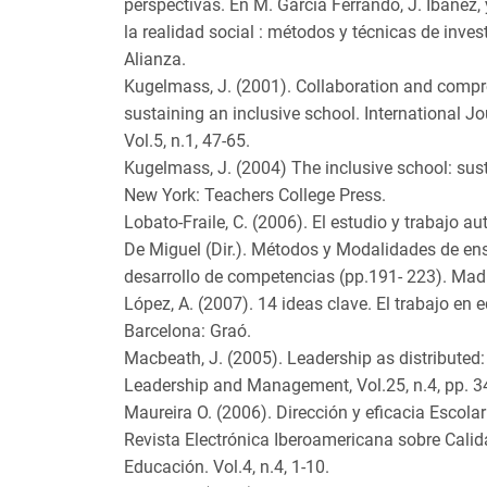
perspectivas. En M. García Ferrando, J. Ibañez, y
la realidad social : métodos y técnicas de inves
Alianza.
Kugelmass, J. (2001). Collaboration and compr
sustaining an inclusive school. International Jo
Vol.5, n.1, 47-65.
Kugelmass, J. (2004) The inclusive school: sus
New York: Teachers College Press.
Lobato-Fraile, C. (2006). El estudio y trabajo 
De Miguel (Dir.). Métodos y Modalidades de en
desarrollo de competencias (pp.191- 223). Madr
López, A. (2007). 14 ideas clave. El trabajo en 
Barcelona: Graó.
Macbeath, J. (2005). Leadership as distributed:
Leadership and Management, Vol.25, n.4, pp. 3
Maureira O. (2006). Dirección y eficacia Escola
Revista Electrónica Iberoamericana sobre Calid
Educación. Vol.4, n.4, 1-10.