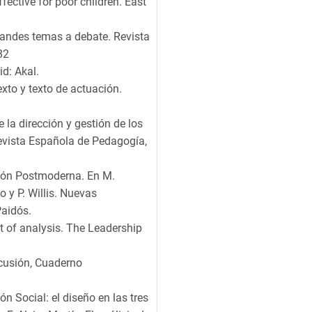
ffective for poor children. East
Grandes temas a debate. Revista
82
d: Akal.
exto y texto de actuación.
e la dirección y gestión de los
evista Española de Pedagogía,
ción Postmoderna. En M.
do y P. Willis. Nuevas
Paidós.
it of analysis. The Leadership
scusión, Cuaderno
ón Social: el diseño en las tres