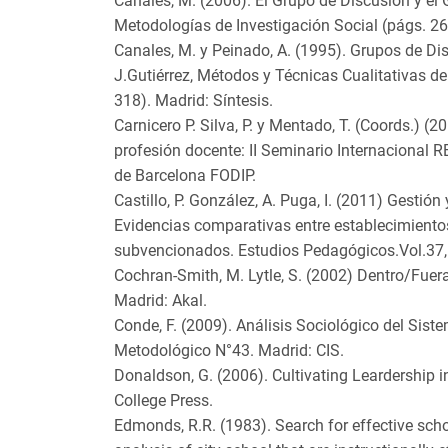
Canales, M. (2006). El Grupo de Discusión y el
Metodologías de Investigación Social (págs. 2
Canales, M. y Peinado, A. (1995). Grupos de Di
J.Gutiérrez, Métodos y Técnicas Cualitativas de
318). Madrid: Síntesis.
Carnicero P. Silva, P. y Mentado, T. (Coords.) (2
profesión docente: II Seminario Internacional R
de Barcelona FODIP.
Castillo, P. González, A. Puga, I. (2011) Gestión
Evidencias comparativas entre establecimientos
subvencionados. Estudios Pedagógicos.Vol.37, 
Cochran-Smith, M. Lytle, S. (2002) Dentro/Fuer
Madrid: Akal.
Conde, F. (2009). Análisis Sociológico del Sis
Metodológico N°43. Madrid: CIS.
Donaldson, G. (2006). Cultivating Leardership 
College Press.
Edmonds, R.R. (1983). Search for effective scho