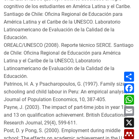
cognitivo de los estudiantes en América Latina y el Caribe.
Santiago de Chile: Oficina Regional de Educación para
América Latina y el Caribe de la UNESCO. Laboratorio
Latinoamericano de Evaluación de la Calidad de la
Educación.
OREALC/UNESCO (2008). Reporte técnico SERCE. Santiago
de Chile: Oficina Regional de Educación para América
Latina y el Caribe de la UNESCO, Laboratorio
Latinoamericano de Evaluación de la Calidad de la
C
Educación.
o
m
Patrinos, H. A. y Psacharopoulos, G. (1997). Family size,
F
p
a
schooling and child labour in Peru: An empirical analysis.
a
c
W
r
Journal of Population Economics, 10, 387-405.
e
h
t
b
a
Payne, J. (2003). The impact of part-time jobs in year 12
E
i
o
t
m
r
o
and 13 on qualification achievement. British Educational
s
a
X
k
A
Research Journal, 29(4), 599-611.
i
p
l
Post, D. y Pong, S. (2000). Employment during middle
M
p
e
school: The effects on academic achievement in the U.S.