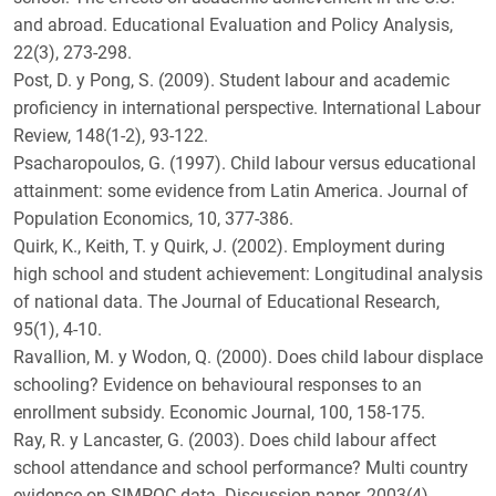
n
d
and abroad. Educational Evaluation and Policy Analysis,
e
22(3), 273-298.
l
e
Post, D. y Pong, S. (2009). Student labour and academic
y
proficiency in international perspective. International Labour
Review, 148(1-2), 93-122.
Psacharopoulos, G. (1997). Child labour versus educational
attainment: some evidence from Latin America. Journal of
Population Economics, 10, 377-386.
Quirk, K., Keith, T. y Quirk, J. (2002). Employment during
high school and student achievement: Longitudinal analysis
of national data. The Journal of Educational Research,
95(1), 4-10.
Ravallion, M. y Wodon, Q. (2000). Does child labour displace
schooling? Evidence on behavioural responses to an
enrollment subsidy. Economic Journal, 100, 158-175.
Ray, R. y Lancaster, G. (2003). Does child labour affect
school attendance and school performance? Multi country
evidence on SIMPOC data. Discussion paper, 2003(4).