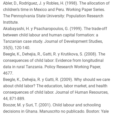
Abler, D., Rodríguez, J. y Robles, H. (1998). The allocation of
children’s time in Mexico and Peru. Working Paper Series.
The Pennsylvania State University: Population Research
Institute.
Akabayashi, H. y Psacharopoulos, G. (1999). The trade-off
between child labour and human capital formation: a
Tanzanian case study. Journal of Development Studies,
35(5), 120-140.
Beegle, K., Dehejia, R., Gatti, R. y Krutikova, S. (2008). The
consequences of child labor: Evidence from longitudinal
data in rural Tanzania. Policy Research Working Paper,
4677.
Beegle, K., Dehejia, R. y Gatti, R. (2009). Why should we care
about child labor? The education, labor market, and health
consequences of child labor. Journal of Human Resources,
44, 871-889.
Boozer, M. y Suri, T. (2001). Child labour and schooling
decisions in Ghana. Manuscrito no publicado. Boston: Yale