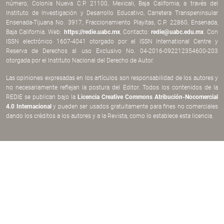
número, Colonia Nueva C.P. 21100, Mexicali, Baja California, a través del
Instituto de Investigación y Desarrollo Educativo, Carretera Transpeninsular
Ensenada-Tijuana No. 3917, Fraccionamiento Playitas, C.P. 22860, Ensenada,
Baja California. Web:
https://redie.uabc.mx
, Contacto:
redie@uabc.edu.mx
. Con
ISSN electrónico 1607-4041 otorgado por el ISSN International Centre y
Reserva de Derechos al uso Exclusivo No. 04-2016-092212354600-203
otorgada por el Instituto Nacional del Derecho de Autor.
Las opiniones expresadas en los artículos son responsabilidad de los autores y
no necesariamente reflejan la postura del Editor. Todos los contenidos de la
REDIE se publican bajo la
Licencia Creative Commons Atribución-Nocomercial
4.0 Internacional
y pueden ser usados gratuitamente para fines no comerciales
dando los créditos a los autores y a la Revista, como lo establece esta licencia.