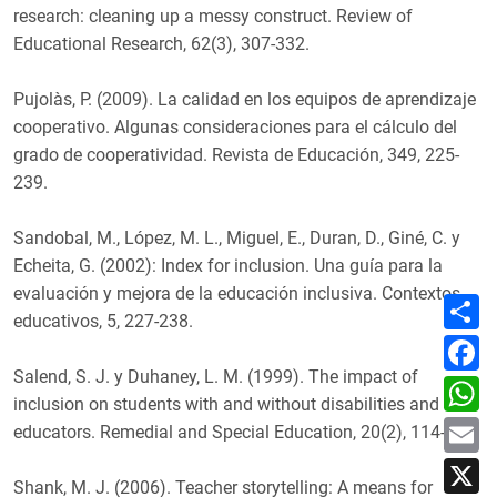
research: cleaning up a messy construct. Review of
Educational Research, 62(3), 307-332.
Pujolàs, P. (2009). La calidad en los equipos de aprendizaje
cooperativo. Algunas consideraciones para el cálculo del
grado de cooperatividad. Revista de Educación, 349, 225-
239.
Sandobal, M., López, M. L., Miguel, E., Duran, D., Giné, C. y
Echeita, G. (2002): Index for inclusion. Una guía para la
evaluación y mejora de la educación inclusiva. Contextos
C
o
educativos, 5, 227-238.
m
F
p
a
a
Salend, S. J. y Duhaney, L. M. (1999). The impact of
c
W
r
e
h
inclusion on students with and without disabilities and their
t
b
a
E
i
o
educators. Remedial and Special Education, 20(2), 114-126.
t
m
r
o
s
a
X
k
A
i
Shank, M. J. (2006). Teacher storytelling: A means for
p
l