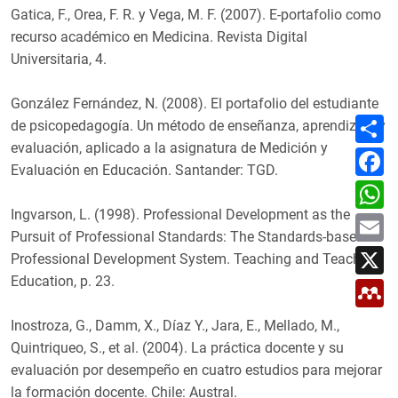
Gatica, F., Orea, F. R. y Vega, M. F. (2007). E-portafolio como
recurso académico en Medicina. Revista Digital
Universitaria, 4.
González Fernández, N. (2008). El portafolio del estudiante
C
de psicopedagogía. Un método de enseñanza, aprendizaje y
o
evaluación, aplicado a la asignatura de Medición y
m
F
p
a
Evaluación en Educación. Santander: TGD.
a
c
W
r
e
h
t
b
Ingvarson, L. (1998). Professional Development as the
a
E
i
o
t
m
r
Pursuit of Professional Standards: The Standards-based
o
s
a
X
k
A
Professional Development System. Teaching and Teacher
i
p
l
Education, p. 23.
M
p
e
n
Inostroza, G., Damm, X., Díaz Y., Jara, E., Mellado, M.,
d
e
Quintriqueo, S., et al. (2004). La práctica docente y su
l
evaluación por desempeño en cuatro estudios para mejorar
e
y
la formación docente. Chile: Austral.