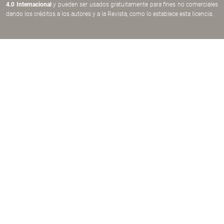
4.0 Internacional
y pueden ser usados gratuitamente para fines no comerciales
dando los créditos a los autores y a la Revista, como lo establece esta licencia.