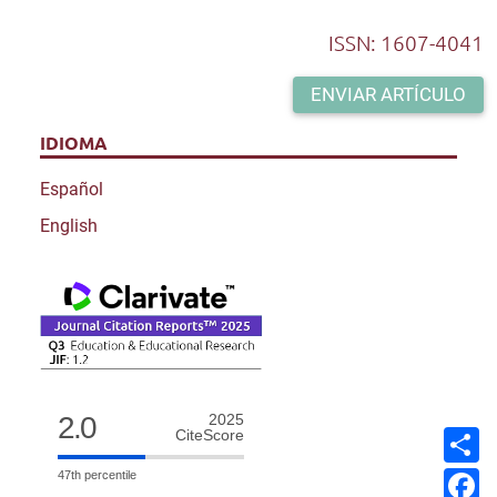
ISSN: 1607-4041
ENVIAR ARTÍCULO
IDIOMA
Español
English
2.0
2025
C
CiteScore
o
m
F
47th percentile
p
a